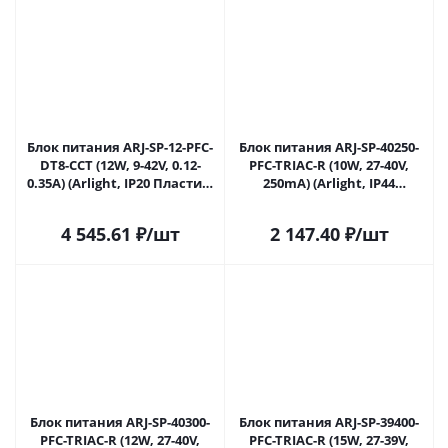
Блок питания ARJ-SP-12-PFC-
Блок питания ARJ-SP-40250-
DT8-ССT (12W, 9-42V, 0.12-
PFC-TRIAC-R (10W, 27-40V,
0.35А) (Arlight, IP20 Пластик,
250mA) (Arlight, IP44
5 лет) 040500 в Ижевске
Пластик, 5 лет) 040959 в
Ижевске
4 545.61
₽
/шт
2 147.40
₽
/шт
Блок питания ARJ-SP-40300-
Блок питания ARJ-SP-39400-
PFC-TRIAC-R (12W, 27-40V,
PFC-TRIAC-R (15W, 27-39V,