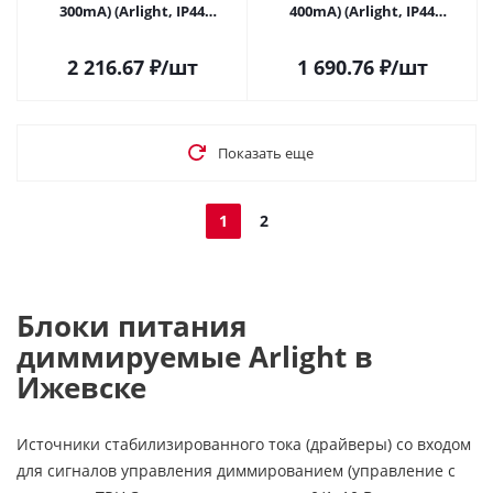
300mA) (Arlight, IP44
400mA) (Arlight, IP44
Пластик, 5 лет) 040962 в
Пластик, 5 лет) 040963 в
Ижевске
Ижевске
2 216.67
₽
/шт
1 690.76
₽
/шт
Показать еще
1
2
Блоки питания
диммируемые Arlight в
Ижевске
Источники стабилизированного тока (драйверы) со входом
для сигналов управления диммированием (управление с