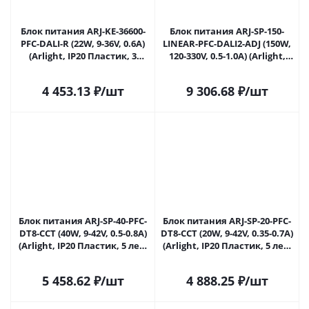
Блок питания ARJ-KE-36600-
Блок питания ARJ-SP-150-
PFC-DALI-R (22W, 9-36V, 0.6A)
LINEAR-PFC-DALI2-ADJ (150W,
(Arlight, IP20 Пластик, 3
120-330V, 0.5-1.0A) (Arlight,
года) 039377 в Ижевске
IP20 Металл, 5 лет) 039603 в
Ижевске
4 453.13
₽
/шт
9 306.68
₽
/шт
Блок питания ARJ-SP-40-PFC-
Блок питания ARJ-SP-20-PFC-
DT8-ССT (40W, 9-42V, 0.5-0.8А)
DT8-ССT (20W, 9-42V, 0.35-0.7А)
(Arlight, IP20 Пластик, 5 лет)
(Arlight, IP20 Пластик, 5 лет)
040498 в Ижевске
040499 в Ижевске
5 458.62
₽
/шт
4 888.25
₽
/шт