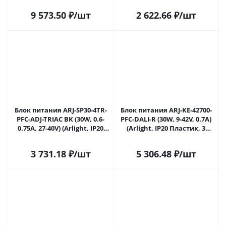
Ижевске
9 573.50
₽
/шт
2 622.66
₽
/шт
Блок питания ARJ-SP30-4TR-
Блок питания ARJ-KE-42700-
PFC-ADJ-TRIAC BK (30W, 0.6-
PFC-DALI-R (30W, 9-42V, 0.7A)
0.75A, 27-40V) (Arlight, IP20
(Arlight, IP20 Пластик, 3
Пластик, 5 лет) 036810 в
года) 038300 в Ижевске
Ижевске
3 731.18
₽
/шт
5 306.48
₽
/шт