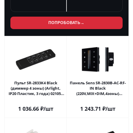
ПОПРОБОВАТЬ
→
Пульт SR-2833K4 Black
Панель Sens SR-2830B-AC-RF-
(диммер 4 зоны) (Arlight,
IN Black
IP20 Пластик, 3 года) 021057
(220V,MIX+DIM,4зоны)
в Ижевске
(Arlight, IP20 Пластик, 3
года) 021062 в Ижевске
1 036.66
₽
/шт
1 243.71
₽
/шт