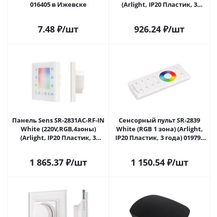
016405 в Ижевске
(Arlight, IP20 Пластик, 3
года) 017740 в Ижевске
7.48
₽
/шт
926.24
₽
/шт
Панель Sens SR-2831AC-RF-IN
Сенсорный пульт SR-2839
White (220V,RGB,4зоны)
White (RGB 1 зона) (Arlight,
(Arlight, IP20 Пластик, 3
IP20 Пластик, 3 года) 019790
года) 018202 в Ижевске
в Ижевске
1 865.37
₽
/шт
1 150.54
₽
/шт