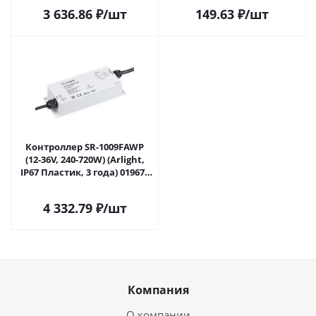
Ижевске
3 636.86
₽
/шт
149.63
₽
/шт
Контроллер SR-1009FAWP
(12-36V, 240-720W) (Arlight,
IP67 Пластик, 3 года) 019672
в Ижевске
4 332.79
₽
/шт
Компания
О компании