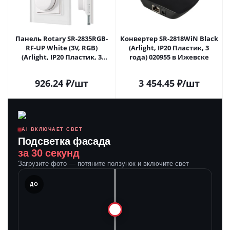
Панель Rotary SR-2835RGB-
Конвертер SR-2818WiN Black
RF-UP White (3V, RGB)
(Arlight, IP20 Пластик, 3
(Arlight, IP20 Пластик, 3
года) 020955 в Ижевске
года) 020944 в Ижевске
926.24
₽
/шт
3 454.45
₽
/шт
AI ВКЛЮЧАЕТ СВЕТ
Подсветка фасада
за 30 секунд
Загрузите фото — потяните ползунок и включите свет
ЛЕ
ДО