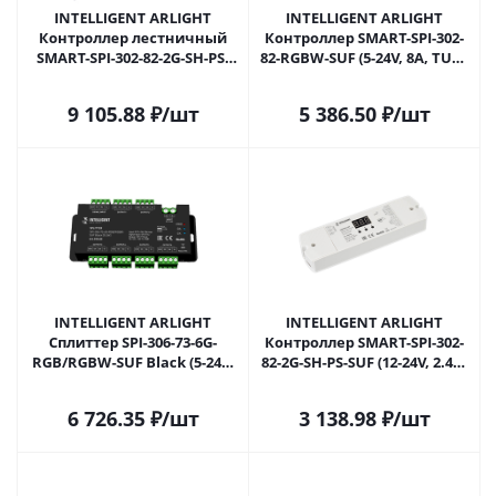
INTELLIGENT ARLIGHT
INTELLIGENT ARLIGHT
Контроллер лестничный
Контроллер SMART-SPI-302-
SMART-SPI-302-82-2G-SH-PS-
82-RGBW-SUF (5-24V, 8A, TUYA
SUF (12-24V, TUYA Wi-Fi, 2.4G)
Wi-Fi, 2.4G) (IARL, IP20
(IARL, IP20 Пластик, 5 лет)
Пластик, 5 лет) 046487 в
9 105.88
₽
/шт
5 386.50
₽
/шт
046485 в Ижевске
Ижевске
INTELLIGENT ARLIGHT
INTELLIGENT ARLIGHT
Сплиттер SPI-306-73-6G-
Контроллер SMART-SPI-302-
RGB/RGBW-SUF Black (5-24V)
82-2G-SH-PS-SUF (12-24V, 2.4G)
(IARL, IP20 Металл, 5 лет)
(IARL, IP20 Пластик, 5 лет)
050428 в Ижевске
054176 в Ижевске
6 726.35
₽
/шт
3 138.98
₽
/шт