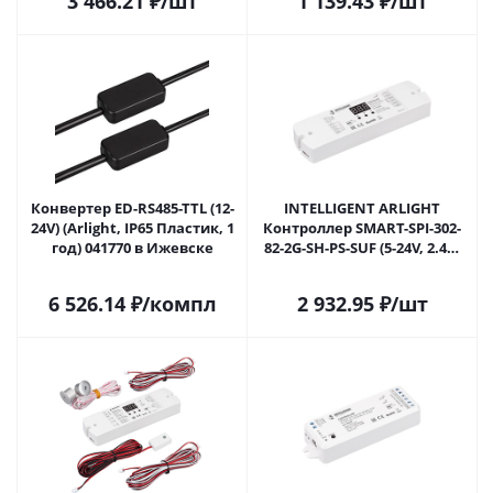
3 466.21
₽
/шт
1 139.43
₽
/шт
Конвертер ED-RS485-TTL (12-
INTELLIGENT ARLIGHT
24V) (Arlight, IP65 Пластик, 1
Контроллер SMART-SPI-302-
год) 041770 в Ижевске
82-2G-SH-PS-SUF (5-24V, 2.4G)
(IARL, IP20 Пластик, 5 лет)
046474 в Ижевске
6 526.14
₽
/компл
2 932.95
₽
/шт