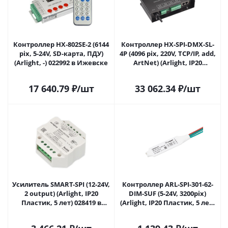
Контроллер HX-802SE-2 (6144
Контроллер HX-SPI-DMX-SL-
pix, 5-24V, SD-карта, ПДУ)
4P (4096 pix, 220V, TCP/IP, add,
(Arlight, -) 022992 в Ижевске
ArtNet) (Arlight, IP20
Металл, 2 года) 027277 в
Ижевске
17 640.79
₽
/шт
33 062.34
₽
/шт
Усилитель SMART-SPI (12-24V,
Контроллер ARL-SPI-301-62-
2 output) (Arlight, IP20
DIM-SUF (5-24V, 3200pix)
Пластик, 5 лет) 028419 в
(Arlight, IP20 Пластик, 5 лет)
Ижевске
039632 в Ижевске