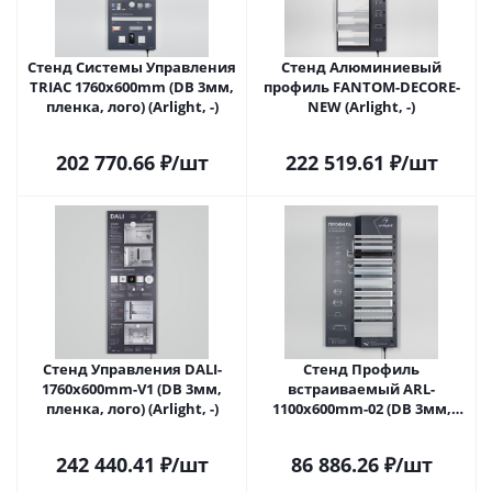
Стенд Системы Управления
Стенд Алюминиевый
TRIAC 1760x600mm (DB 3мм,
профиль FANTOM-DECORE-
пленка, лого) (Arlight, -)
NEW (Arlight, -)
202 770.66
₽
/шт
222 519.61
₽
/шт
Стенд Управления DALI-
Стенд Профиль
1760х600mm-V1 (DB 3мм,
встраиваемый ARL-
пленка, лого) (Arlight, -)
1100x600mm-02 (DB 3мм,
пленка, лого) (Arlight, -)
242 440.41
₽
/шт
86 886.26
₽
/шт