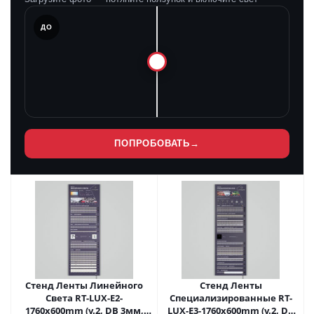
ЛЕ
ДО
ПОПРОБОВАТЬ
→
Стенд Ленты Линейного
Стенд Ленты
Света RT-LUX-E2-
Специализированные RT-
1760x600mm (v.2, DB 3мм,
LUX-E3-1760x600mm (v.2, DB