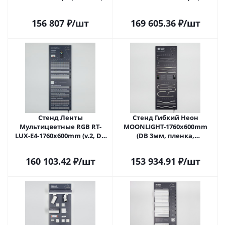
пленка, подсветка) (Arlight,
3мм, пленка, подсветка)
-)
(Arlight, -)
156 807
₽
/шт
169 605.36
₽
/шт
Стенд Ленты
Стенд Гибкий Неон
Мультицветные RGB RT-
MOONLIGHT-1760x600mm
LUX-E4-1760x600mm (v.2, DB
(DB 3мм, пленка,
3мм, пленка, подсветка)
подсветка) (Arlight, -)
(Arlight, -)
160 103.42
₽
/шт
153 934.91
₽
/шт