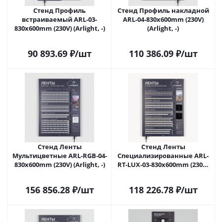
Стенд Профиль
Стенд Профиль накладной
встраиваемый ARL-03-
ARL-04-830x600mm (230V)
830x600mm (230V) (Arlight, -)
(Arlight, -)
90 893.69
₽
/шт
110 386.09
₽
/шт
Стенд Ленты
Стенд Ленты
Мультицветные ARL-RGB-04-
Специализированные ARL-
830x600mm (230V) (Arlight, -)
RT-LUX-03-830x600mm (230V)
(Arlight, -)
156 856.28
₽
/шт
118 226.78
₽
/шт