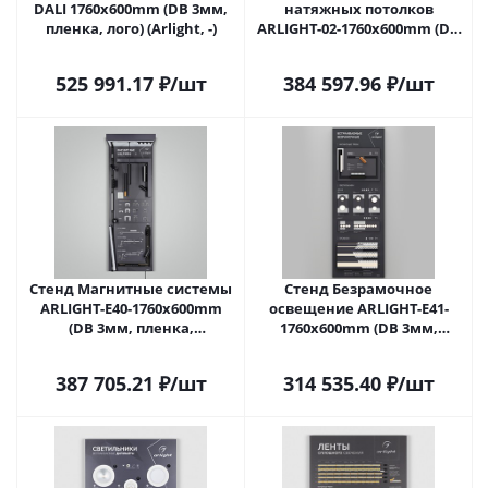
DALI 1760x600mm (DB 3мм,
натяжных потолков
пленка, лого) (Arlight, -)
ARLIGHT-02-1760x600mm (DB
3мм, пленка) (Arlight, -)
525 991.17
₽
/шт
384 597.96
₽
/шт
Стенд Магнитные системы
Стенд Безрамочное
ARLIGHT-E40-1760х600mm
освещение ARLIGHT-E41-
(DB 3мм, пленка,
1760х600mm (DB 3мм,
подсветка) (Arlight, -)
пленка, подсветка) (Arlight,
-)
387 705.21
₽
/шт
314 535.40
₽
/шт