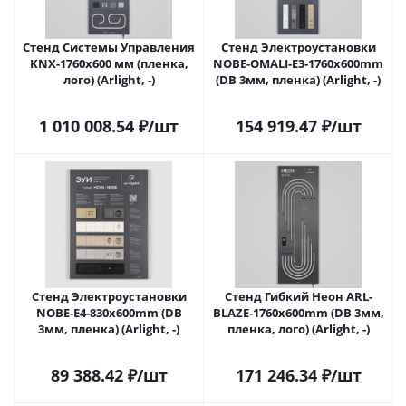
Стенд Системы Управления
Стенд Электроустановки
KNX-1760х600 мм (пленка,
NOBE-OMALI-E3-1760x600mm
лого) (Arlight, -)
(DB 3мм, пленка) (Arlight, -)
1 010 008.54
₽
/шт
154 919.47
₽
/шт
Стенд Электроустановки
Стенд Гибкий Неон ARL-
NOBE-E4-830x600mm (DB
BLAZE-1760x600mm (DB 3мм,
3мм, пленка) (Arlight, -)
пленка, лого) (Arlight, -)
89 388.42
₽
/шт
171 246.34
₽
/шт