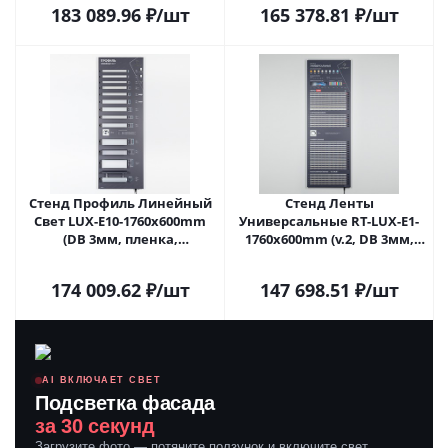
183 089.96
₽
/шт
165 378.81
₽
/шт
Стенд Профиль Линейный
Стенд Ленты
Свет LUX-E10-1760x600mm
Универсальные RT-LUX-E1-
(DB 3мм, пленка,
1760x600mm (v.2, DB 3мм,
подсветка) (Arlight, -)
пленка, подсветка) (Arlight,
-)
174 009.62
₽
/шт
147 698.51
₽
/шт
AI ВКЛЮЧАЕТ СВЕТ
Подсветка фасада
за 30 секунд
Загрузите фото — потяните ползунок и включите свет