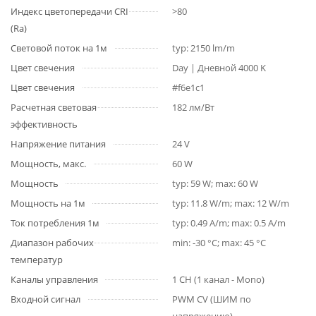
Индекс цветопередачи CRI
>80
(Ra)
Световой поток на 1м
typ: 2150 lm/m
Цвет свечения
Day | Дневной 4000 K
Цвет свечения
#f6e1c1
Расчетная световая
182 лм/Вт
эффективность
Напряжение питания
24 V
Мощность, макс.
60 W
Мощность
typ: 59 W; max: 60 W
Мощность на 1м
typ: 11.8 W/m; max: 12 W/m
Ток потребления 1м
typ: 0.49 A/m; max: 0.5 A/m
Диапазон рабочих
min: -30 °C; max: 45 °C
температур
Каналы управления
1 CH (1 канал - Mono)
Входной сигнал
PWM СV (ШИМ по