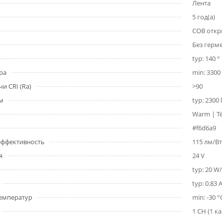
Лента
5 год(а)
COB откр
Без герм
typ: 140 °
ра
min: 3300 
и CRI (Ra)
>90
1м
typ: 2300
Warm | Т
#f6d6a9
 эффективность
115 лм/Вт
я
24 V
typ: 20 W
typ: 0.83 
емператур
min: -30 °
1 CH (1 к