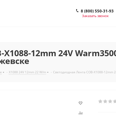
8 (800) 550-31-93
Заказать звонок
X1088-12mm 24V Warm3500 
 Ижевске
е
-
X1088 24V 12mm 22 W/m
-
Светодиодная Лента COB-X1088-12mm 24V 