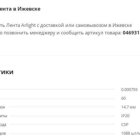
Лента в Ижевске
ть Лента Arlight с доставкой или самовывозом в Ижевске
но позвонить менеджеру и сообщить артикул товара:
046931
тики
0.000793
60
зок
14.7 мм
щиты
IP20
ода
CSP
дов
1088 шт/