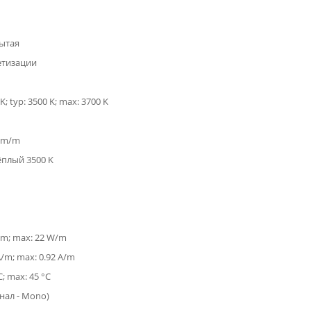
ытая
етизации
K; typ: 3500 K; max: 3700 K
 lm/m
ёплый 3500 K
/m; max: 22 W/m
A/m; max: 0.92 A/m
C; max: 45 °C
анал - Mono)