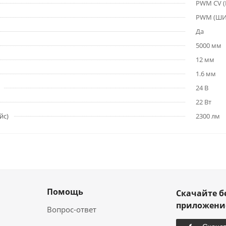
PWM СV 
PWM (Ш
Да
5000 мм
12 мм
1.6 мм
24 В
22 Вт
йс)
2300 лм
Помощь
Скачайте б
приложен
Вопрос-ответ