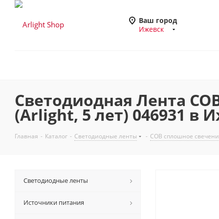
Ваш город
Ижевск
Светодиодная Лента COB-
(Arlight, 5 лет) 046931 в
Главная
-
Каталог
-
Светодиодные ленты
-
COB сплошное свечени
Светодиодные ленты
Источники питания