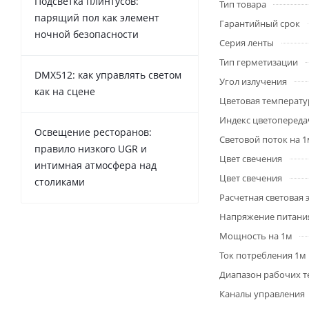
Подсветка плинтусов:
Тип товара
парящий пол как элемент
Гарантийный срок
ночной безопасности
Серия ленты
Тип герметизации
DMX512: как управлять светом
Угол излучения
как на сцене
Цветовая температу
Индекс цветопередач
Освещение ресторанов:
Световой поток на 
правило низкого UGR и
Цвет свечения
интимная атмосфера над
Цвет свечения
столиками
Расчетная световая
Напряжение питани
Мощность на 1м
Ток потребления 1м
Диапазон рабочих т
Каналы управления