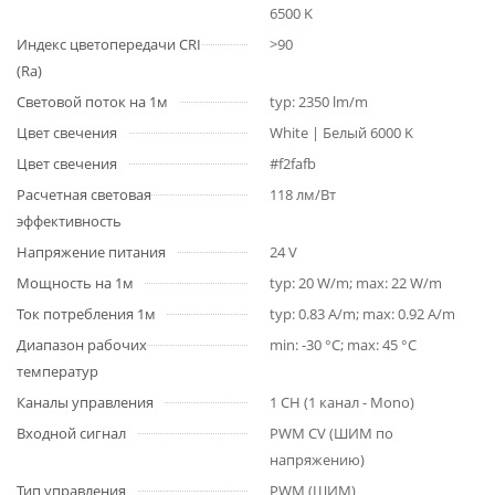
6500 K
Индекс цветопередачи CRI
>90
(Ra)
Световой поток на 1м
typ: 2350 lm/m
Цвет свечения
White | Белый 6000 K
Цвет свечения
#f2fafb
Расчетная световая
118 лм/Вт
эффективность
Напряжение питания
24 V
Мощность на 1м
typ: 20 W/m; max: 22 W/m
Ток потребления 1м
typ: 0.83 A/m; max: 0.92 A/m
Диапазон рабочих
min: -30 °C; max: 45 °C
температур
Каналы управления
1 CH (1 канал - Mono)
Входной сигнал
PWM СV (ШИМ по
напряжению)
Тип управления
PWM (ШИМ)