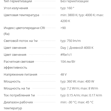
Тип герметизации
Без герметизации
Угол излучения
typ: 160 °
Цветовая температура
min: 3800 K; typ: 4000 K; max:
4200 K
Индекс цветопередачи CRI
>90
(Ra)
Световой поток на 1м
typ: 750 lm/m
Цвет свечения
Day | Дневной 4000 K
Цвет свечения
#f6e1c1
Расчетная световая
104 лм/Вт
эффективность
Напряжение питания
48 V
Мощность
typ: 360 W; max: 400 W
Мощность на 1м
typ: 7.2 W/m; max: 8 W/m
Ток потребления 1м
typ: 0.15 A/m; max: 0.17 A/m
Диапазон рабочих
min: -30 °C; max: 45 °C
температур