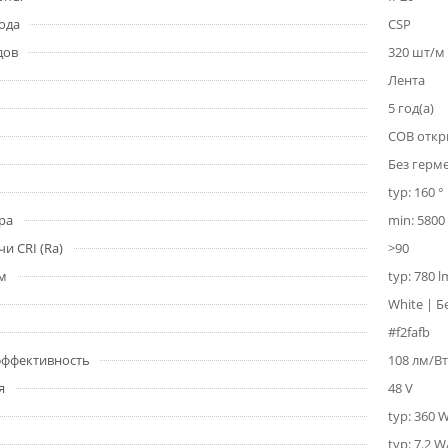
ода
CSP
дов
320 шт/м
Лента
5 год(а)
COB откр
Без герм
typ: 160 °
ра
min: 5800 
и CRI (Ra)
>90
1м
typ: 780 
White | Б
#f2fafb
 эффективность
108 лм/Вт
я
48 V
typ: 360 
typ: 7.2 