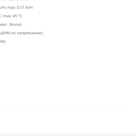
A/m; max: 0.17 A/m
C; max: 45 °C
анал - Mono)
(ШИМ по напряжению)
ИМ)