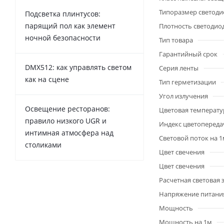
Типоразмер светоди
Подсветка плинтусов:
парящий пол как элемент
Плотность светодио
ночной безопасности
Тип товара
Гарантийный срок
DMX512: как управлять светом
Серия ленты
как на сцене
Тип герметизации
Угол излучения
Освещение ресторанов:
Цветовая температу
правило низкого UGR и
Индекс цветопередач
интимная атмосфера над
Световой поток на 
столиками
Цвет свечения
Цвет свечения
Расчетная световая
Напряжение питани
Мощность
Мощность на 1м