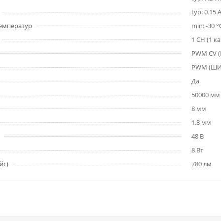
typ: 0.15 
емператур
min: -30 °
1 CH (1 к
PWM СV 
PWM (Ш
Да
50000 мм
8 мм
1.8 мм
48 В
8 Вт
йс)
780 лм