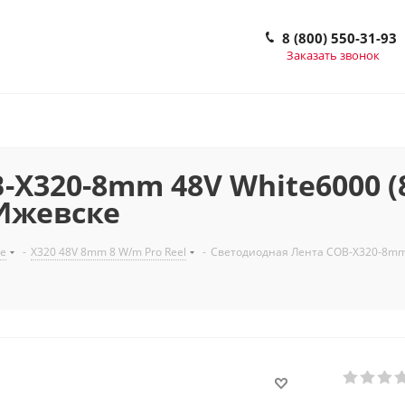
8 (800) 550-31-93
Заказать звонок
X320-8mm 48V White6000 (8
в Ижевске
е
-
X320 48V 8mm 8 W/m Pro Reel
-
Светодиодная Лента COB-X320-8mm 48V