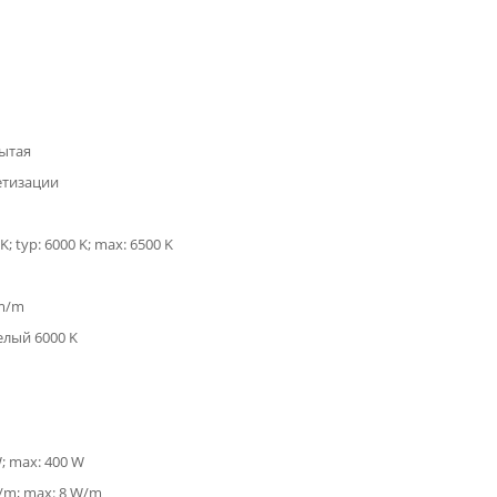
ытая
етизации
K; typ: 6000 K; max: 6500 K
lm/m
елый 6000 K
W; max: 400 W
W/m; max: 8 W/m