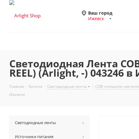
Ваш город
Ижевск
Светодиодная Лента COB-
REEL) (Arlight, -) 043246 
Главная
-
Каталог
-
Светодиодные ленты
-
COB сплошное свечени
Ижевске
Светодиодные ленты
Источники питания