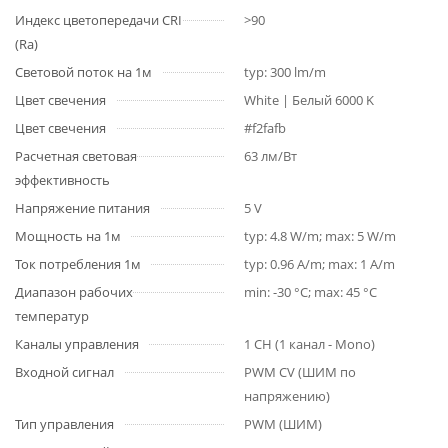
Индекс цветопередачи CRI
>90
(Ra)
Световой поток на 1м
typ: 300 lm/m
Цвет свечения
White | Белый 6000 K
Цвет свечения
#f2fafb
Расчетная световая
63 лм/Вт
эффективность
Напряжение питания
5 V
Мощность на 1м
typ: 4.8 W/m; max: 5 W/m
Ток потребления 1м
typ: 0.96 A/m; max: 1 A/m
Диапазон рабочих
min: -30 °C; max: 45 °C
температур
Каналы управления
1 CH (1 канал - Mono)
Входной сигнал
PWM СV (ШИМ по
напряжению)
Тип управления
PWM (ШИМ)