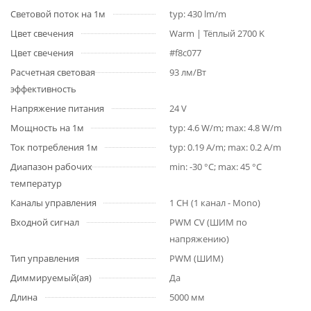
Световой поток на 1м
typ: 430 lm/m
Цвет свечения
Warm | Тёплый 2700 K
Цвет свечения
#f8c077
Расчетная световая
93 лм/Вт
эффективность
Напряжение питания
24 V
Мощность на 1м
typ: 4.6 W/m; max: 4.8 W/m
Ток потребления 1м
typ: 0.19 A/m; max: 0.2 A/m
Диапазон рабочих
min: -30 °C; max: 45 °C
температур
Каналы управления
1 CH (1 канал - Mono)
Входной сигнал
PWM СV (ШИМ по
напряжению)
Тип управления
PWM (ШИМ)
Диммируемый(ая)
Да
Длина
5000 мм