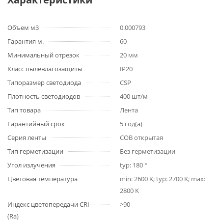
Объем м3
0.000793
Гарантия м.
60
Минимальный отрезок
20 мм
Класс пылевлагозащиты
IP20
Типоразмер светодиода
CSP
Плотность светодиодов
400 шт/м
Тип товара
Лента
Гарантийный срок
5 год(а)
Серия ленты
COB открытая
Тип герметизации
Без герметизации
Угол излучения
typ: 180 °
Цветовая температура
min: 2600 K; typ: 2700 K; max:
2800 K
Индекс цветопередачи CRI
>90
(Ra)