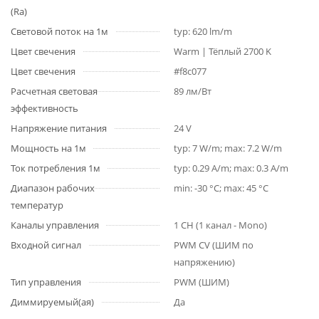
(Ra)
Световой поток на 1м
typ: 620 lm/m
Цвет свечения
Warm | Тёплый 2700 K
Цвет свечения
#f8c077
Расчетная световая
89 лм/Вт
эффективность
Напряжение питания
24 V
Мощность на 1м
typ: 7 W/m; max: 7.2 W/m
Ток потребления 1м
typ: 0.29 A/m; max: 0.3 A/m
Диапазон рабочих
min: -30 °C; max: 45 °C
температур
Каналы управления
1 CH (1 канал - Mono)
Входной сигнал
PWM СV (ШИМ по
напряжению)
Тип управления
PWM (ШИМ)
Диммируемый(ая)
Да