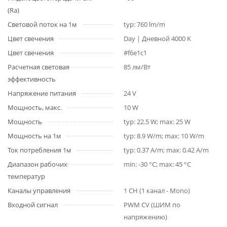
(Ra)
Световой поток на 1м
typ: 760 lm/m
Цвет свечения
Day | Дневной 4000 K
Цвет свечения
#f6e1c1
Расчетная световая
85 лм/Вт
эффективность
Напряжение питания
24 V
Мощность, макс.
10 W
Мощность
typ: 22.5 W; max: 25 W
Мощность на 1м
typ: 8.9 W/m; max: 10 W/m
Ток потребления 1м
typ: 0.37 A/m; max: 0.42 A/m
Диапазон рабочих
min: -30 °C; max: 45 °C
температур
Каналы управления
1 CH (1 канал - Mono)
Входной сигнал
PWM СV (ШИМ по
напряжению)