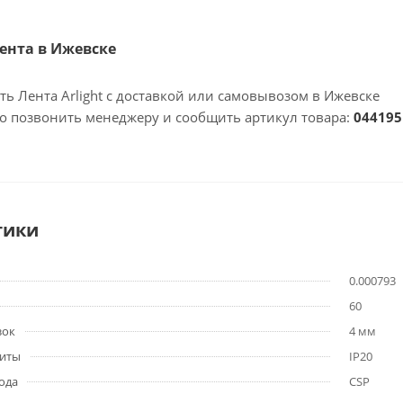
Лента в Ижевске
ть Лента Arlight с доставкой или самовывозом в Ижевске
но позвонить менеджеру и сообщить артикул товара:
044195
тики
0.000793
60
зок
4 мм
щиты
IP20
ода
CSP