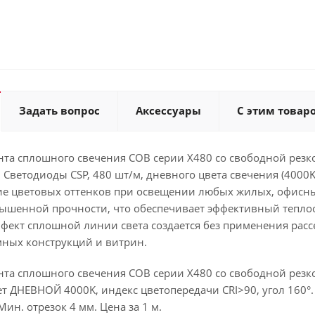
Задать вопрос
Аксессуары
С этим товар
та сплошного свечения COB серии X480 со свободной резкой
 Светодиоды CSP, 480 шт/м, дневного цвета свечения (4000
ие цветовых оттенков при освещении любых жилых, офисн
ышенной прочности, что обеспечивает эффективный теплоот
фект сплошной линии света создается без применения расс
мных конструкций и витрин.
та сплошного свечения COB серии X480 со свободной резко
ет ДНЕВНОЙ 4000K, индекс цветопередачи CRI>90, угол 160°. 
Мин. отрезок 4 мм. Цена за 1 м.