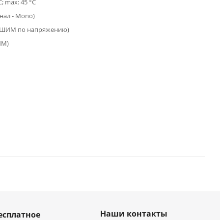
C; max: 45 °C
анал - Mono)
(ШИМ по напряжению)
ИМ)
Наши контакты
есплатное