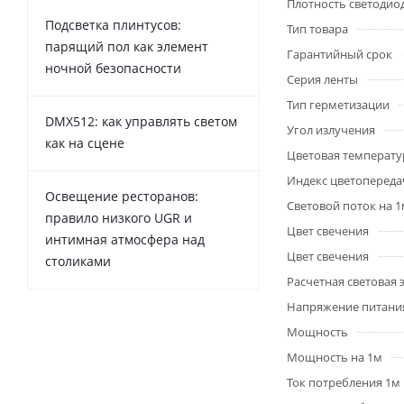
Плотность светодио
Подсветка плинтусов:
Тип товара
парящий пол как элемент
Гарантийный срок
ночной безопасности
Серия ленты
Тип герметизации
DMX512: как управлять светом
Угол излучения
как на сцене
Цветовая температу
Индекс цветопередач
Освещение ресторанов:
Световой поток на 
правило низкого UGR и
Цвет свечения
интимная атмосфера над
Цвет свечения
столиками
Расчетная световая
Напряжение питани
Мощность
Мощность на 1м
Ток потребления 1м