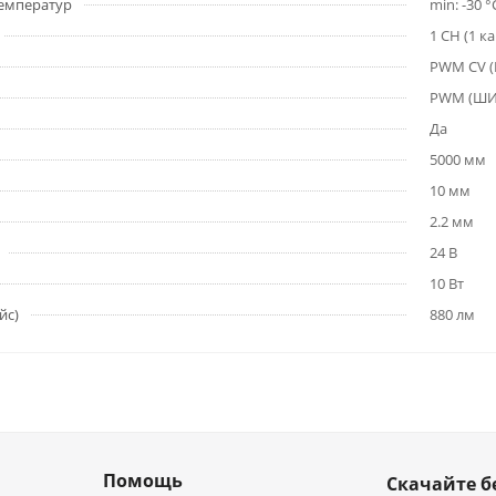
емператур
min: -30 °
1 CH (1 к
PWM СV 
PWM (Ш
Да
5000 мм
10 мм
2.2 мм
24 В
10 Вт
йс)
880 лм
Помощь
Скачайте б