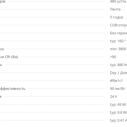
дов
480 шт/м
Лента
5 год(а)
COB откр
Без герм
typ: 160 °
ра
min: 3800 
и CRI (Ra)
>90
1м
typ: 880 
Day | Дне
#f6e1c1
 эффективность
90 лм/Вт
я
24 V
typ: 49 W
typ: 9.8 
typ: 0.41 