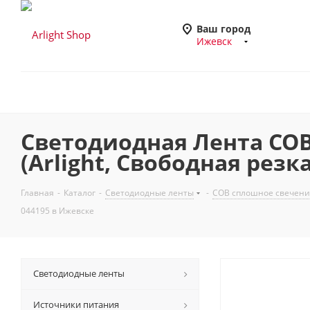
Ваш город
Ижевск
Светодиодная Лента COB-
(Arlight, Свободная резк
Главная
-
Каталог
-
Светодиодные ленты
-
COB сплошное свечени
044195 в Ижевске
Светодиодные ленты
Источники питания