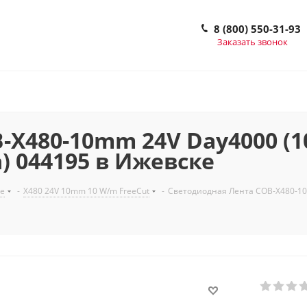
8 (800) 550-31-93
Заказать звонок
X480-10mm 24V Day4000 (10 
а) 044195 в Ижевске
е
-
X480 24V 10mm 10 W/m FreeCut
-
Светодиодная Лента COB-X480-10mm