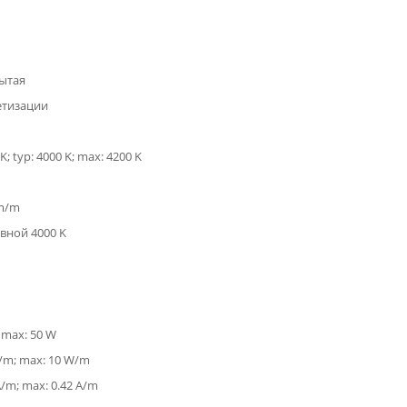
ытая
етизации
K; typ: 4000 K; max: 4200 K
lm/m
вной 4000 K
; max: 50 W
W/m; max: 10 W/m
A/m; max: 0.42 A/m