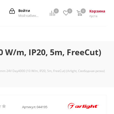
Войти
Корзина
0
0
0
0
Мой кабинет
пуста
W/m, IP20, 5m, FreeCut)
 24V Day4000 (10 W/m, IP20, 5m, FreeCut) (Arlight, Свободная резка)
Артикул:
044195