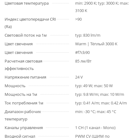
Цветовая температура
min: 2900 K; typ: 3000 K; max:
3100 K
Индекс цветопередачи CRI
>90
(Ra)
Световой поток на 1м
typ: 830 lm/m
Цвет свечения
Warm | Тёплый 3000 K
Цвет свечения
#f7cb90
Расчетная световая
85 лм/Вт
эффективность
Напряжение питания
24 V
Мощность
typ: 49 W; max: 50 W
Мощность на 1м
typ: 9.8 W/m; max: 10 W/m
Ток потребления 1м
typ: 0.41 A/m; max: 0.42 A/m
Диапазон рабочих
min: -30 °C; max: 45 °C
температур
Каналы управления
1 CH (1 канал - Mono)
Входной сигнал
PWM СV (ШИМ по