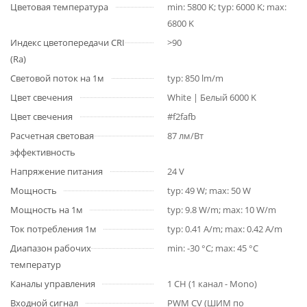
Цветовая температура
min: 5800 K; typ: 6000 K; max:
6800 K
Индекс цветопередачи CRI
>90
(Ra)
Световой поток на 1м
typ: 850 lm/m
Цвет свечения
White | Белый 6000 K
Цвет свечения
#f2fafb
Расчетная световая
87 лм/Вт
эффективность
Напряжение питания
24 V
Мощность
typ: 49 W; max: 50 W
Мощность на 1м
typ: 9.8 W/m; max: 10 W/m
Ток потребления 1м
typ: 0.41 A/m; max: 0.42 A/m
Диапазон рабочих
min: -30 °C; max: 45 °C
температур
Каналы управления
1 CH (1 канал - Mono)
Входной сигнал
PWM СV (ШИМ по