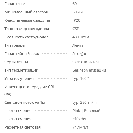
Гарантия м.
60
Минимальный отрезок
50 мм
Класс пылевлагозащиты
IP20
Типоразмер светодиода
CSP
Плотность светодиодов
480 шт/м
Тип товара
Лента
Гарантийный срок
5 год(а)
Серия ленты
COB открытая
Тип герметизации
Без герметизации
Угол излучения
typ: 160 °
Индекс цветопередачи CRI
-
(Ra)
Световой поток на 1м
typ: 280 lm/m
Цвет свечения
Pink | Розовый
Цвет свечения
#ff3eb5
Расчетная световая
74 лм/Вт