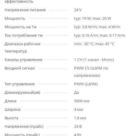
эффективность
Напряжение питания
24 V
Мощность
typ: 19 W; max: 20 W
Мощность на 1м
typ: 3.8 W/m; max: 4 W/m
Ток потребления 1м
typ: 0.16 A/m; max: 0.17 A/m
Диапазон рабочих
min: -30 °C; max: 45 °C
температур
Каналы управления
1 CH (1 канал - Mono)
Входной сигнал
PWM СV (ШИМ по
напряжению)
Тип управления
PWM (ШИМ)
Диммируемый(ая)
Да
Длина
5000 мм
Ширина
4 мм
Высота
1.8 мм
Напряжение (прайс)
24 В
Мощность (прайс)
4 Вт