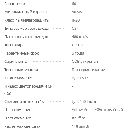
Гарантия м.
60
Минимальный отрезок
50 мм
Класс пылевлагозащиты
IP20
Типоразмер светодиода
CSP
Плотность светодиодов
480 шт/м
Тип товара
Лента
Гарантийный срок
5 год(а)
Серия ленты
COB открытая
Тип герметизации
Без герметизации
Угол излучения
typ: 160 °
Индекс цветопередачи CRI
-
(Ra)
Световой поток на 1м
typ: 450 lm/m
Цвет свечения
Yellow Volt | Жёлто-зелёный
Цвет свечения
#e5ff2a
Расчетная световая
118 лм/Вт