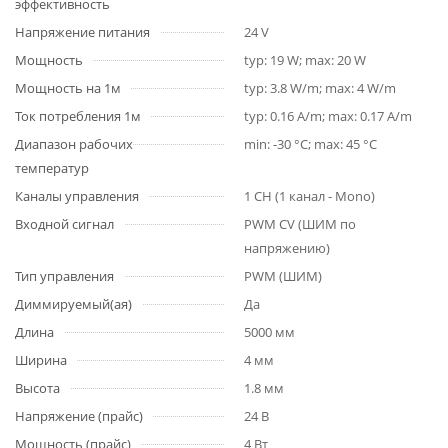
эффективность
Напряжение питания
24 V
Мощность
typ: 19 W; max: 20 W
Мощность на 1м
typ: 3.8 W/m; max: 4 W/m
Ток потребления 1м
typ: 0.16 A/m; max: 0.17 A/m
Диапазон рабочих
min: -30 °C; max: 45 °C
температур
Каналы управления
1 CH (1 канал - Mono)
Входной сигнал
PWM СV (ШИМ по
напряжению)
Тип управления
PWM (ШИМ)
Диммируемый(ая)
Да
Длина
5000 мм
Ширина
4 мм
Высота
1.8 мм
Напряжение (прайс)
24 В
Мощность (прайс)
4 Вт