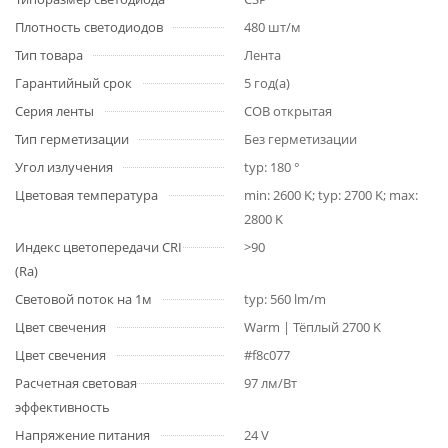
Плотность светодиодов
480 шт/м
Тип товара
Лента
Гарантийный срок
5 год(а)
Серия ленты
COB открытая
Тип герметизации
Без герметизации
Угол излучения
typ: 180 °
Цветовая температура
min: 2600 K; typ: 2700 K; max:
2800 K
Индекс цветопередачи CRI
>90
(Ra)
Световой поток на 1м
typ: 560 lm/m
Цвет свечения
Warm | Тёплый 2700 K
Цвет свечения
#f8c077
Расчетная световая
97 лм/Вт
эффективность
Напряжение питания
24 V