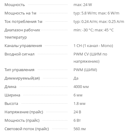
Мощность
max: 24 W
Мощность на 1м
typ: 5.8 W/m; max: 6 W/m
Ток потребления 1м
typ: 0.24 A/m; max: 0.25 A/m
Диапазон рабочих
min: -30 °C; max: 45 °C
температур
Каналы управления
1 CH (1 канал - Mono)
Входной сигнал
PWM СV (ШИМ по
напряжению)
Тип управления
PWM (ШИМ)
Диммируемый(ая)
Да
Длина
4000 мм
Ширина
6 мм
Высота
1.8 мм
Напряжение (прайс)
24 В
Мощность (прайс)
6 Вт
Световой поток (прайс)
560 лм