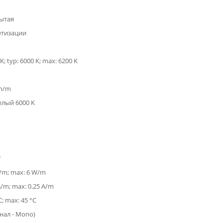
ытая
етизации
K; typ: 6000 K; max: 6200 K
lm/m
елый 6000 K
W
W/m; max: 6 W/m
A/m; max: 0.25 A/m
C; max: 45 °C
анал - Mono)