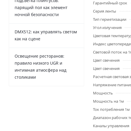
Подсветка плинтусов:
Гарантийный срок
парящий пол как элемент
Серия ленты
ночной безопасности
Тип герметизации
Угол излучения
DMX512: как управлять светом
Цветовая температу
как на сцене
Индекс цветопередач
Световой поток на 
Освещение ресторанов:
Цвет свечения
правило низкого UGR и
Цвет свечения
интимная атмосфера над
Расчетная световая
столиками
Напряжение питани
Мощность
Мощность на 1м
Ток потребления 1м
Диапазон рабочих т
Каналы управления