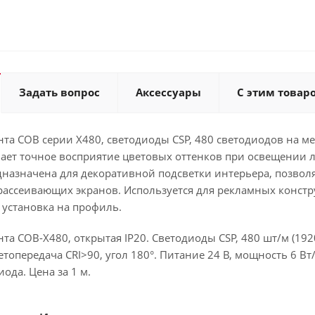
Задать вопрос
Аксессуары
С этим товар
та COB серии X480, светодиоды CSP, 480 светодиодов на м
вает точное восприятие цветовых оттенков при освещении
назначена для декоративной подсветки интерьера, позволя
рассеивающих экранов. Используется для рекламных конст
 установка на профиль.
та COB-X480, открытая IP20. Светодиоды CSP, 480 шт/м (1920
топередача CRI>90, угол 180°. Питание 24 В, мощность 6 Вт/
иода. Цена за 1 м.