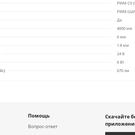
PWM СV 
PWM (Ш
Да
4000 мм
6 мм
1.8 мм
24 В
6 Вт
йс)
670 лм
Помощь
Скачайте б
приложен
Вопрос-ответ