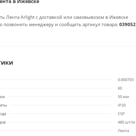
Лента в Ижевске
ть Лента Arlight с доставкой или самовывозом в Ижевске
но позвонить менеджеру и сообщить артикул товара:
039052
тики
0.000793
60
зок
50 мм
щиты
IP20
ода
CSP
дов
480 шт/м
Лента