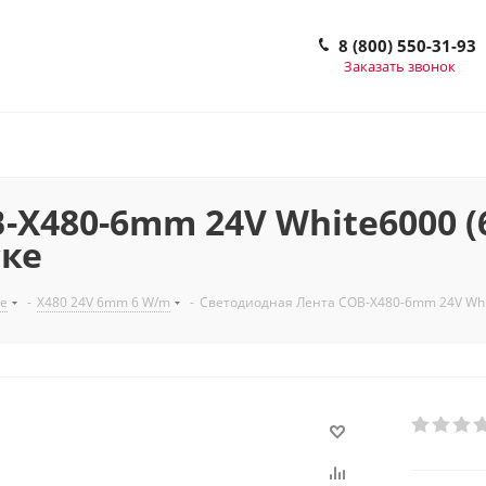
8 (800) 550-31-93
Заказать звонок
X480-6mm 24V White6000 (6 
ске
е
-
X480 24V 6mm 6 W/m
-
Светодиодная Лента COB-X480-6mm 24V White60