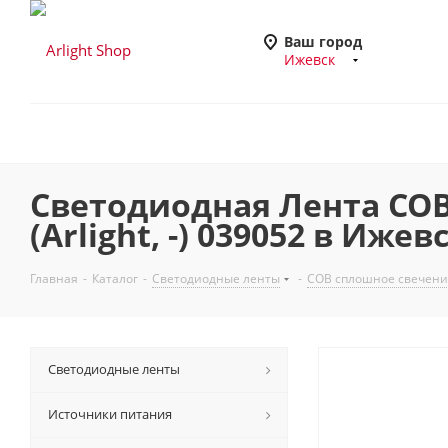
Ваш город
Ижевск
Светодиодная Лента COB-
(Arlight, -) 039052 в Ижев
Главная
-
Каталог
-
Светодиодные ленты
-
COB сплошное свечени
Светодиодные ленты
Источники питания