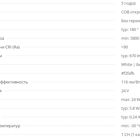
5 год(а)
COB откр
Без герм
typ: 180 °
ра
min: 5800 
и CRI (Ra)
>90
1м
typ: 670 
White | Б
#f2fafb
 эффективность
116 лм/Вт
я
24 V
max: 24 
typ: 5.8 
typ: 0.24 
емператур
min: -30 °
1 CH (1 к