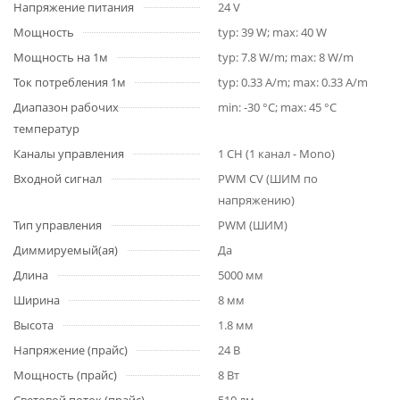
Напряжение питания
24 V
Мощность
typ: 39 W; max: 40 W
Мощность на 1м
typ: 7.8 W/m; max: 8 W/m
Ток потребления 1м
typ: 0.33 A/m; max: 0.33 A/m
Диапазон рабочих
min: -30 °C; max: 45 °C
температур
Каналы управления
1 CH (1 канал - Mono)
Входной сигнал
PWM СV (ШИМ по
напряжению)
Тип управления
PWM (ШИМ)
Диммируемый(ая)
Да
Длина
5000 мм
Ширина
8 мм
Высота
1.8 мм
Напряжение (прайс)
24 В
Мощность (прайс)
8 Вт