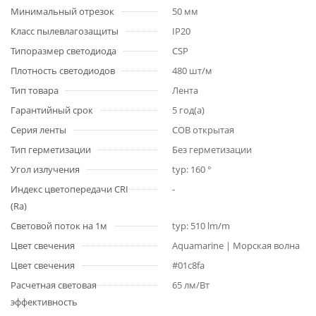
Минимальный отрезок
50 мм
Класс пылевлагозащиты
IP20
Типоразмер светодиода
CSP
Плотность светодиодов
480 шт/м
Тип товара
Лента
Гарантийный срок
5 год(а)
Серия ленты
COB открытая
Тип герметизации
Без герметизации
Угол излучения
typ: 160 °
Индекс цветопередачи CRI
-
(Ra)
Световой поток на 1м
typ: 510 lm/m
Цвет свечения
Aquamarine | Морская волна
Цвет свечения
#01c8fa
Расчетная световая
65 лм/Вт
эффективность