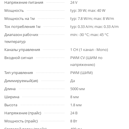
Напряжение питания
24 V
Мощность
typ: 39 W; max: 40 W
Мощность на 1м
typ: 7.8 W/m; max: 8 W/m
Ток потребления 1м
typ: 0.33 A/m; max: 0.33 A/m
Диапазон рабочих
min: -30 °C; max: 45 °C
температур
Каналы управления
1 CH (1 канал - Mono)
Входной сигнал
PWM СV (ШИМ по
напряжению)
Тип управления
PWM (ШИМ)
Диммируемый(ая)
Да
Длина
5000 мм
Ширина
8 мм
Высота
1.8 мм
Напряжение (прайс)
24 В
Мощность (прайс)
8 Вт