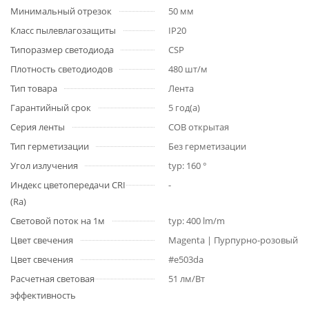
Минимальный отрезок
50 мм
Класс пылевлагозащиты
IP20
Типоразмер светодиода
CSP
Плотность светодиодов
480 шт/м
Тип товара
Лента
Гарантийный срок
5 год(а)
Серия ленты
COB открытая
Тип герметизации
Без герметизации
Угол излучения
typ: 160 °
Индекс цветопередачи CRI
-
(Ra)
Световой поток на 1м
typ: 400 lm/m
Цвет свечения
Magenta | Пурпурно-розовый
Цвет свечения
#e503da
Расчетная световая
51 лм/Вт
эффективность