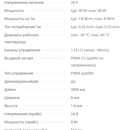
Напряжение питания
24 V
Мощность
typ: 39 W; max: 40 W
Мощность на 1м
typ: 7.8 W/m; max: 8 W/m
Ток потребления 1м
typ: 0.33 A/m; max: 0.33 A/m
Диапазон рабочих
min: -30 °C; max: 45 °C
температур
Каналы управления
1 CH (1 канал - Mono)
Входной сигнал
PWM СV (ШИМ по
напряжению)
Тип управления
PWM (ШИМ)
Диммируемый(ая)
Да
Длина
5000 мм
Ширина
8 мм
Высота
1.8 мм
Напряжение (прайс)
24 В
Мощность (прайс)
8 Вт