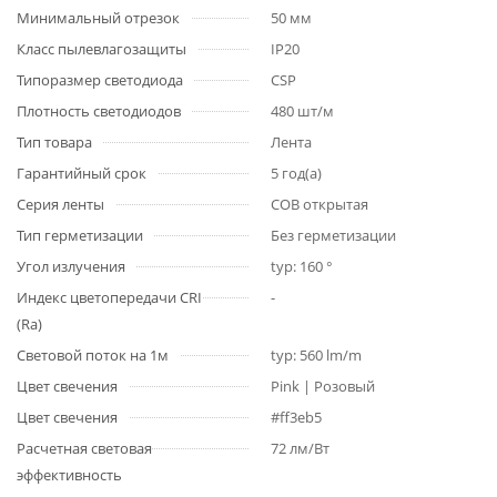
Минимальный отрезок
50 мм
Класс пылевлагозащиты
IP20
Типоразмер светодиода
CSP
Плотность светодиодов
480 шт/м
Тип товара
Лента
Гарантийный срок
5 год(а)
Серия ленты
COB открытая
Тип герметизации
Без герметизации
Угол излучения
typ: 160 °
Индекс цветопередачи CRI
-
(Ra)
Световой поток на 1м
typ: 560 lm/m
Цвет свечения
Pink | Розовый
Цвет свечения
#ff3eb5
Расчетная световая
72 лм/Вт
эффективность