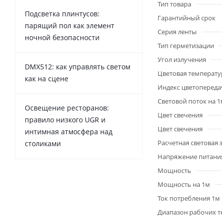
Тип товара
Подсветка плинтусов:
Гарантийный срок
парящий пол как элемент
Серия ленты
ночной безопасности
Тип герметизации
Угол излучения
DMX512: как управлять светом
Цветовая температу
как на сцене
Индекс цветопередач
Световой поток на 
Освещение ресторанов:
Цвет свечения
правило низкого UGR и
Цвет свечения
интимная атмосфера над
Расчетная световая
столиками
Напряжение питани
Мощность
Мощность на 1м
Ток потребления 1м
Диапазон рабочих т