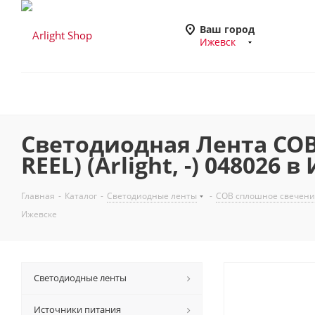
Ваш город
Ижевск
Светодиодная Лента COB
REEL) (Arlight, -) 048026 
Главная
-
Каталог
-
Светодиодные ленты
-
COB сплошное свечени
Ижевске
Светодиодные ленты
Источники питания