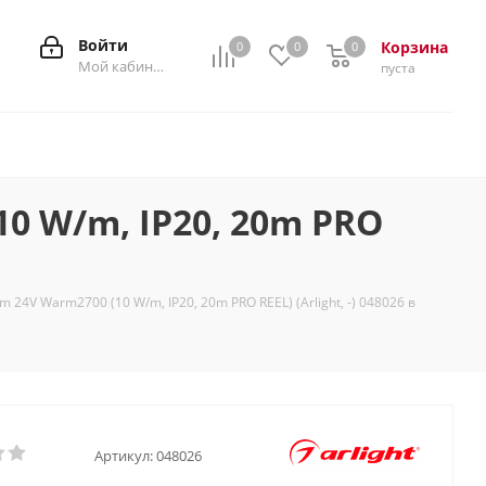
Войти
Корзина
0
0
0
0
Мой кабинет
пуста
0 W/m, IP20, 20m PRO
4V Warm2700 (10 W/m, IP20, 20m PRO REEL) (Arlight, -) 048026 в
Артикул:
048026