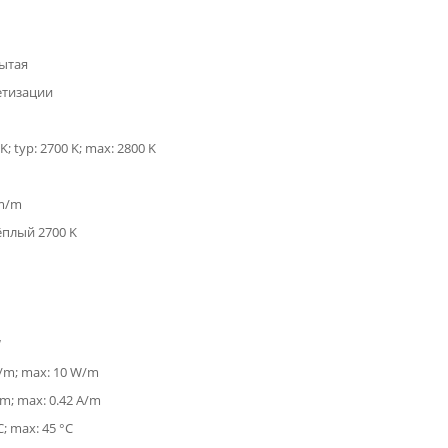
ытая
етизации
K; typ: 2700 K; max: 2800 K
lm/m
ёплый 2700 K
W
W/m; max: 10 W/m
/m; max: 0.42 A/m
C; max: 45 °C