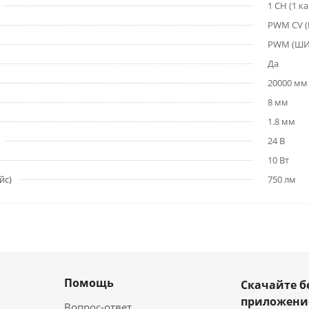
1 CH (1 к
PWM СV 
PWM (Ш
Да
20000 мм
8 мм
1.8 мм
24 В
10 Вт
йс)
750 лм
Помощь
Скачайте б
приложен
Вопрос-ответ