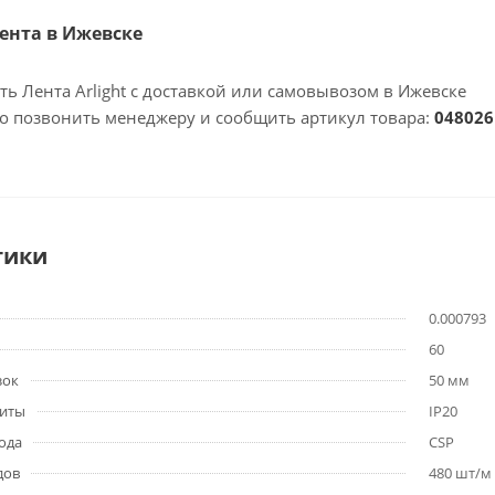
Лента в Ижевске
ть Лента Arlight с доставкой или самовывозом в Ижевске
но позвонить менеджеру и сообщить артикул товара:
048026
тики
0.000793
60
зок
50 мм
щиты
IP20
ода
CSP
дов
480 шт/м