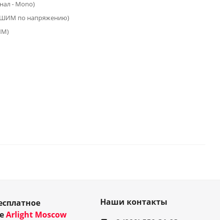
анал - Mono)
(ШИМ по напряжению)
ИМ)
Наши контакты
есплатное
ие
Arlight Moscow