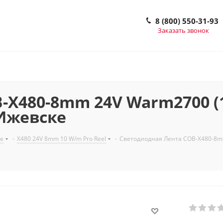
8 (800) 550-31-93
Заказать звонок
-X480-8mm 24V Warm2700 (1
в Ижевске
е
-
X480 24V 8mm 10 W/m Pro Reel
-
Светодиодная Лента COB-X480-8mm 2