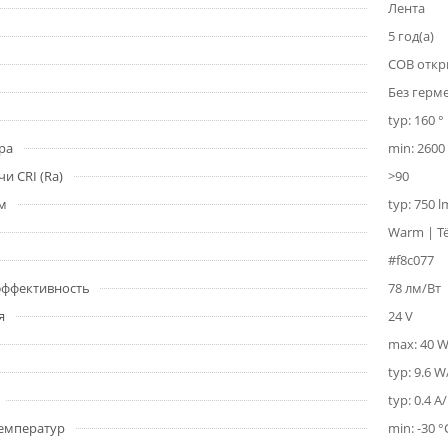
Лента
5 год(а)
COB откр
Без герм
typ: 160 °
ра
min: 2600 
и CRI (Ra)
>90
1м
typ: 750 
Warm | Т
#f8c077
 эффективность
78 лм/Вт
я
24 V
max: 40 
typ: 9.6 
typ: 0.4 A
емператур
min: -30 °