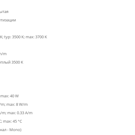
ытая
етизации
K; typ: 3500 K; max: 3700 K
lm/m
ёплый 3500 K
; max: 40 W
W/m; max: 8 W/m
A/m; max: 0.33 A/m
C; max: 45 °C
анал - Mono)