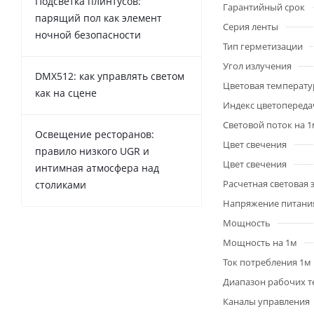
Подсветка плинтусов:
Гарантийный срок
парящий пол как элемент
Серия ленты
ночной безопасности
Тип герметизации
Угол излучения
DMX512: как управлять светом
Цветовая температу
как на сцене
Индекс цветопередач
Световой поток на 
Освещение ресторанов:
Цвет свечения
правило низкого UGR и
Цвет свечения
интимная атмосфера над
Расчетная световая
столиками
Напряжение питани
Мощность
Мощность на 1м
Ток потребления 1м
Диапазон рабочих т
Каналы управления