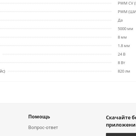
PWM СV 
PWM (Ш
Да
5000 мм
8 мм
1.8 мм
24 В
8 Вт
йс)
820 лм
Помощь
Скачайте б
приложен
Вопрос-ответ