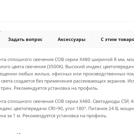
Задать вопрос
Аксессуары
С этим товар
нта сплошного свечения COB серии X480 шириной 8 мм, мо
еплого цвета свечения (3500K). Высокий индекс цветопереда
вещении любых жилых, офисных или производственных по
света создается без применения рассеивающих экранов. Ис
трин. Рекомендуется установка на профиль.
та сплошного свечения COB серии X480. Светодиоды CSP, 48
декс цветопередачи CRI>90, угол 180°. Питание 24 В, мощнос
ена за 1 м. Рекомендуется установка на профиль.