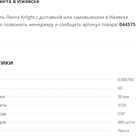
Лента в Ижевске
ть Лента Arlight с доставкой или самовывозом в Ижевске
но позвонить менеджеру и сообщить артикул товара:
044575
тики
0.000793
60
зок
50 мм
щиты
IP20
ода
CSP
дов
480 шт/м
Лента