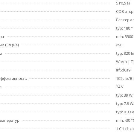
5 год(а)
COB откр
Без герм
typ: 180 °
ра
min: 3300 
и CRI (Ra)
>90
1м
typ: 820 
Warm | Т
#f6d6a9
 эффективность
105 лм/Вт
я
24 V
typ: 39 W
typ: 7.8 
typ: 0.33 
емператур
min: -30 °
1 CH (1 к