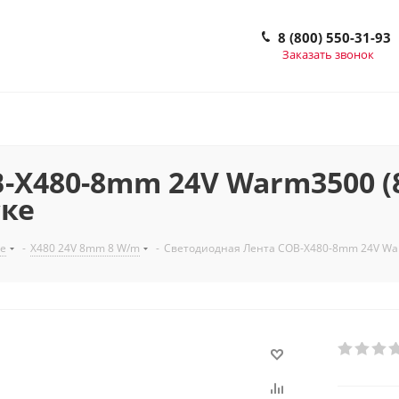
8 (800) 550-31-93
Заказать звонок
X480-8mm 24V Warm3500 (8 
ске
е
-
X480 24V 8mm 8 W/m
-
Светодиодная Лента COB-X480-8mm 24V Warm35