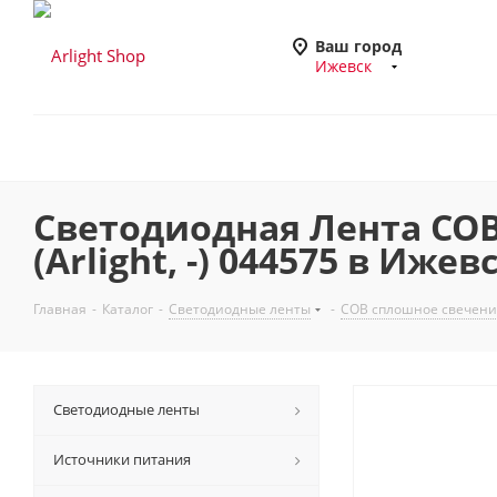
Ваш город
Ижевск
Светодиодная Лента COB-
(Arlight, -) 044575 в Ижев
Главная
-
Каталог
-
Светодиодные ленты
-
COB сплошное свечени
Светодиодные ленты
Источники питания