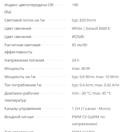
Индекс цветопередачи CRI
>90
(Ra)
Световой поток на 1м
typ: 820 lm/m
Цвет свечения
White | Белый 6000 K
Цвет свечения
#f2fafb
Расчетная световая
85 лм/Вт
эффективность
Напряжение питания
24 V
Мощность
max: 40 W
Мощность на 1м
typ: 9.6 W/m; max: 10 W/m
Ток потребления 1м
typ: 0.4 A/m; max: 0.42 A/m
Диапазон рабочих
min: -30 °C; max: 45 °C
температур
Каналы управления
1 CH (1 канал - Mono)
Входной сигнал
PWM СV (ШИМ по
напряжению)