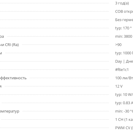
3 год(а)
COB откр
Без герм
typ: 170 °
ра
min: 3800 
и CRI (Ra)
>90
1м
typ: 1000
Day | Дне
#f6e1c1
 эффективность
100 лм/Вт
я
12 V
typ: 10 W
typ: 0.83 
емператур
min: -30 °
1 CH (1 к
PWM СV 