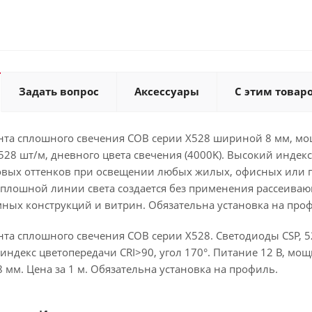
Задать вопрос
Аксессуары
С этим товар
нта сплошного свечения COB серии X528 шириной 8 мм, мощ
528 шт/м, дневного цвета свечения (4000K). Высокий индек
овых оттенков при освещении любых жилых, офисных или
сплошной линии света создается без применения рассеиваю
мных конструкций и витрин. Обязательна установка на про
та сплошного свечения COB серии X528. Светодиоды CSP, 52
ндекс цветопередачи CRI>90, угол 170°. Питание 12 В, мощно
8 мм. Цена за 1 м. Обязательна установка на профиль.