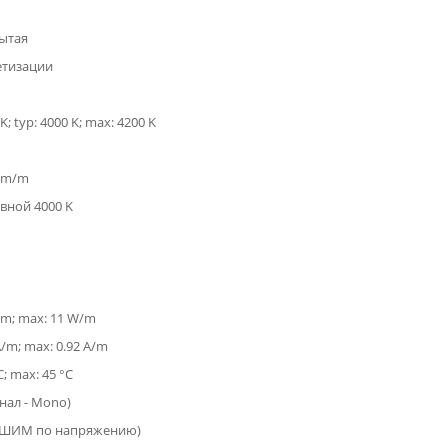
ытая
етизации
K; typ: 4000 K; max: 4200 K
 lm/m
вной 4000 K
/m; max: 11 W/m
A/m; max: 0.92 A/m
C; max: 45 °C
анал - Mono)
(ШИМ по напряжению)