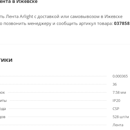
Лента в Ижевске
ть Лента Arlight с доставкой или самовывозом в Ижевске
но позвонить менеджеру и сообщить артикул товара:
037858
тики
0.000365
36
зок
7.58 мм
щиты
IP20
ода
CSP
дов
528 шт/м
Лента