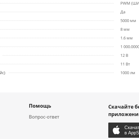
PWM (Ш
Да
5000 мм
8 мм
1.6 мм
1 000.000
12 В
11 Вт
йс)
1000 лм
Помощь
Скачайте б
приложен
Вопрос-ответ