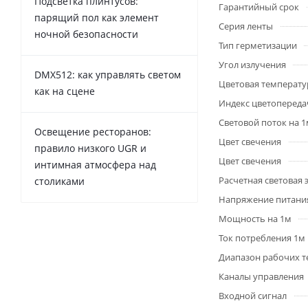
Подсветка плинтусов:
Гарантийный срок
парящий пол как элемент
Серия ленты
ночной безопасности
Тип герметизации
Угол излучения
DMX512: как управлять светом
Цветовая температу
как на сцене
Индекс цветопередач
Световой поток на 
Освещение ресторанов:
Цвет свечения
правило низкого UGR и
Цвет свечения
интимная атмосфера над
Расчетная световая
столиками
Напряжение питани
Мощность на 1м
Ток потребления 1м
Диапазон рабочих т
Каналы управления
Входной сигнал