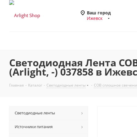
Ваш город
Ижевск
Светодиодная Лента COB-
(Arlight, -) 037858 в Ижев
Главная
-
Каталог
-
Светодиодные ленты
-
COB сплошное свечени
Светодиодные ленты
Источники питания