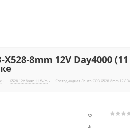
X528-8mm 12V Day4000 (11 W
ске
е
-
X528 12V 8mm 11 W/m
-
Светодиодная Лента COB-X528-8mm 12V Day40