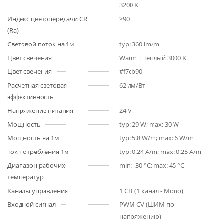
3200 K
Индекс цветопередачи CRI
>90
(Ra)
Световой поток на 1м
typ: 360 lm/m
Цвет свечения
Warm | Тёплый 3000 K
Цвет свечения
#f7cb90
Расчетная световая
62 лм/Вт
эффективность
Напряжение питания
24 V
Мощность
typ: 29 W; max: 30 W
Мощность на 1м
typ: 5.8 W/m; max: 6 W/m
Ток потребления 1м
typ: 0.24 A/m; max: 0.25 A/m
Диапазон рабочих
min: -30 °C; max: 45 °C
температур
Каналы управления
1 CH (1 канал - Mono)
Входной сигнал
PWM СV (ШИМ по
напряжению)