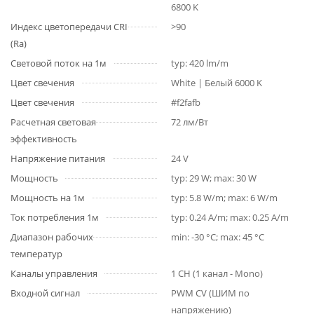
6800 K
Индекс цветопередачи CRI
>90
(Ra)
Световой поток на 1м
typ: 420 lm/m
Цвет свечения
White | Белый 6000 K
Цвет свечения
#f2fafb
Расчетная световая
72 лм/Вт
эффективность
Напряжение питания
24 V
Мощность
typ: 29 W; max: 30 W
Мощность на 1м
typ: 5.8 W/m; max: 6 W/m
Ток потребления 1м
typ: 0.24 A/m; max: 0.25 A/m
Диапазон рабочих
min: -30 °C; max: 45 °C
температур
Каналы управления
1 CH (1 канал - Mono)
Входной сигнал
PWM СV (ШИМ по
напряжению)