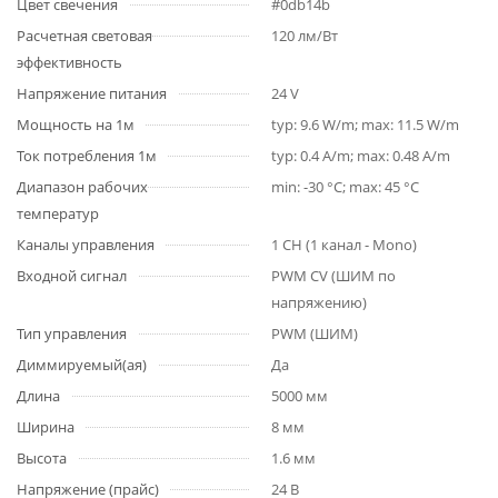
Цвет свечения
#0db14b
Расчетная световая
120 лм/Вт
эффективность
Напряжение питания
24 V
Мощность на 1м
typ: 9.6 W/m; max: 11.5 W/m
Ток потребления 1м
typ: 0.4 A/m; max: 0.48 A/m
Диапазон рабочих
min: -30 °C; max: 45 °C
температур
Каналы управления
1 CH (1 канал - Mono)
Входной сигнал
PWM СV (ШИМ по
напряжению)
Тип управления
PWM (ШИМ)
Диммируемый(ая)
Да
Длина
5000 мм
Ширина
8 мм
Высота
1.6 мм
Напряжение (прайс)
24 В