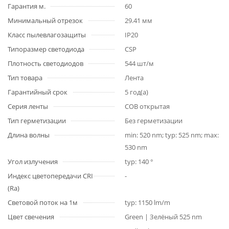
Гарантия м.
60
Минимальный отрезок
29.41 мм
Класс пылевлагозащиты
IP20
Типоразмер светодиода
CSP
Плотность светодиодов
544 шт/м
Тип товара
Лента
Гарантийный срок
5 год(а)
Серия ленты
COB открытая
Тип герметизации
Без герметизации
Длина волны
min: 520 nm; typ: 525 nm; max:
530 nm
Угол излучения
typ: 140 °
Индекс цветопередачи CRI
-
(Ra)
Световой поток на 1м
typ: 1150 lm/m
Цвет свечения
Green | Зелёный 525 nm