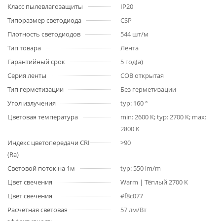
Класс пылевлагозащиты
IP20
Типоразмер светодиода
CSP
Плотность светодиодов
544 шт/м
Тип товара
Лента
Гарантийный срок
5 год(а)
Серия ленты
COB открытая
Тип герметизации
Без герметизации
Угол излучения
typ: 160 °
Цветовая температура
min: 2600 K; typ: 2700 K; max:
2800 K
Индекс цветопередачи CRI
>90
(Ra)
Световой поток на 1м
typ: 550 lm/m
Цвет свечения
Warm | Тёплый 2700 K
Цвет свечения
#f8c077
Расчетная световая
57 лм/Вт