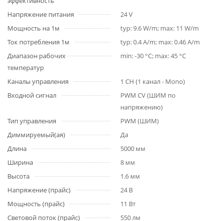
эффективность
Напряжение питания
24 V
Мощность на 1м
typ: 9.6 W/m; max: 11 W/m
Ток потребления 1м
typ: 0.4 A/m; max: 0.46 A/m
Диапазон рабочих
min: -30 °C; max: 45 °C
температур
Каналы управления
1 CH (1 канал - Mono)
Входной сигнал
PWM СV (ШИМ по
напряжению)
Тип управления
PWM (ШИМ)
Диммируемый(ая)
Да
Длина
5000 мм
Ширина
8 мм
Высота
1.6 мм
Напряжение (прайс)
24 В
Мощность (прайс)
11 Вт
Световой поток (прайс)
550 лм