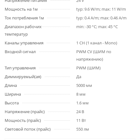
Напряжение питания
24 V
Мощность на 1м
typ: 9.6 W/m; max: 11 W/m
Ток потребления 1м
typ: 0.4 A/m; max: 0.46 A/m
Диапазон рабочих
min: -30 °C; max: 45 °C
температур
Каналы управления
1 CH (1 канал - Mono)
Входной сигнал
PWM СV (ШИМ по
напряжению)
Тип управления
PWM (ШИМ)
Диммируемый(ая)
Да
Длина
5000 мм
Ширина
8 мм
Высота
1.6 мм
Напряжение (прайс)
24 В
Мощность (прайс)
11 Вт
Световой поток (прайс)
550 лм