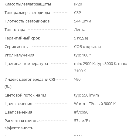
Класс пылевлагозащиты
IP20
Типоразмер светодиода
CSP
Плотность светодиодов
544 шт/м
Тип товара
Лента
Гарантийный срок
5 год(а)
Серия ленты
COB открытая
Угол излучения
typ: 160 °
Цветовая температура
min: 2900 K; typ: 3000 K; max:
3100 K
Индекс цветопередачи CRI
>90
(Ra)
Световой поток на 1м
typ: 550 lm/m
Цвет свечения
Warm | Тёплый 3000 K
Цвет свечения
#f7cb90
Расчетная световая
57 лм/Вт
эффективность