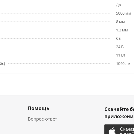
Да
5000 мм
8 мм
1.2 мм
CE
24 В
11 Вт
йс)
1040 лм
Помощь
Скачайте б
приложен
Вопрос-ответ