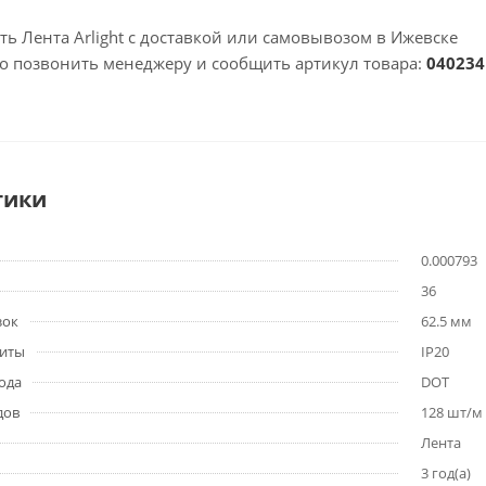
ть Лента Arlight с доставкой или самовывозом в Ижевске
но позвонить менеджеру и сообщить артикул товара:
040234
тики
0.000793
36
зок
62.5 мм
щиты
IP20
ода
DOT
дов
128 шт/м
Лента
3 год(а)