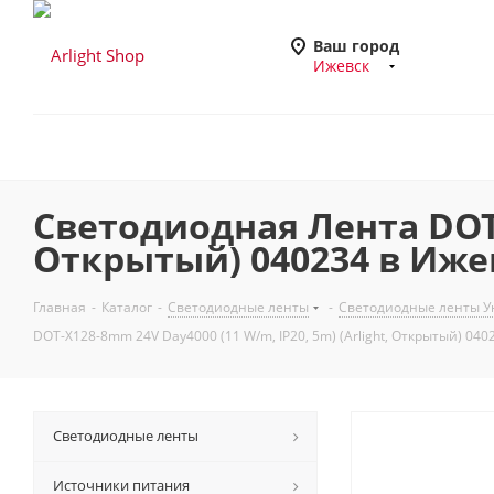
Ваш город
Ижевск
Светодиодная Лента DOT-X
Открытый) 040234 в Иже
Главная
-
Каталог
-
Светодиодные ленты
-
Светодиодные ленты У
DOT-X128-8mm 24V Day4000 (11 W/m, IP20, 5m) (Arlight, Открытый) 040
Светодиодные ленты
Источники питания