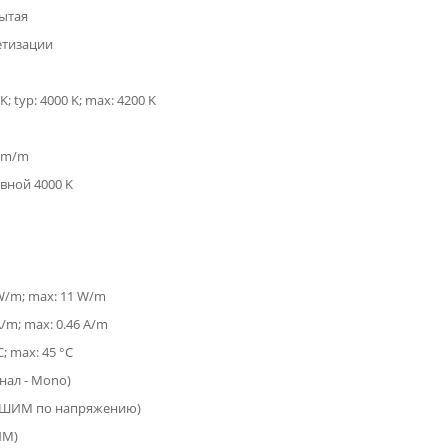
ытая
етизации
K; typ: 4000 K; max: 4200 K
 lm/m
вной 4000 K
 W/m; max: 11 W/m
A/m; max: 0.46 A/m
C; max: 45 °C
анал - Mono)
(ШИМ по напряжению)
ИМ)