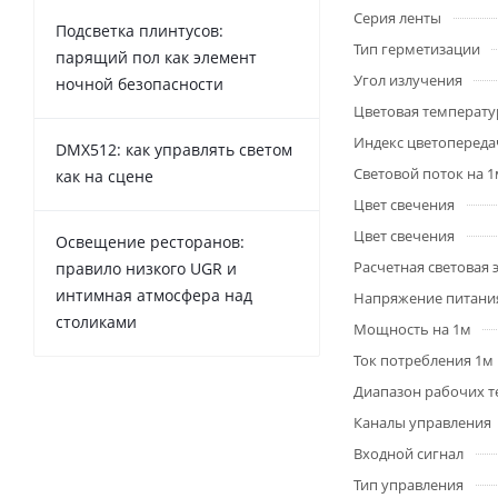
Серия ленты
Подсветка плинтусов:
Тип герметизации
парящий пол как элемент
Угол излучения
ночной безопасности
Цветовая температу
Индекс цветопередач
DMX512: как управлять светом
Световой поток на 
как на сцене
Цвет свечения
Цвет свечения
Освещение ресторанов:
Расчетная световая
правило низкого UGR и
интимная атмосфера над
Напряжение питани
столиками
Мощность на 1м
Ток потребления 1м
Диапазон рабочих т
Каналы управления
Входной сигнал
Тип управления