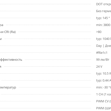
DOT откр
Без герм
typ: 145 °
ра
min: 3800 
и CRI (Ra)
>80
1м
typ: 1040
Day | Дне
#f6e1c1
 эффективность
99 лм/Вт
я
24 V
typ: 10.5
typ: 0.44 
емператур
min: -30 °
1 CH (1 к
PWM СV 
PWM (Ш