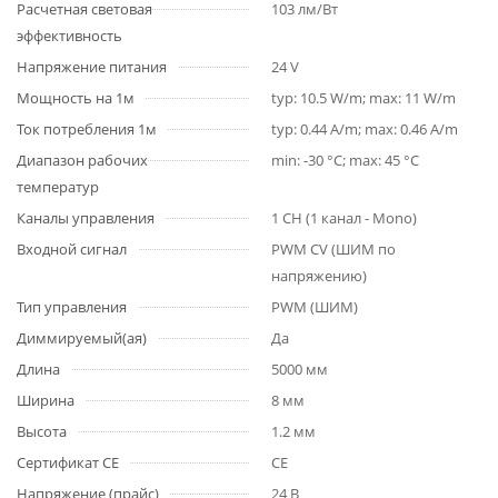
Расчетная световая
103 лм/Вт
эффективность
Напряжение питания
24 V
Мощность на 1м
typ: 10.5 W/m; max: 11 W/m
Ток потребления 1м
typ: 0.44 A/m; max: 0.46 A/m
Диапазон рабочих
min: -30 °C; max: 45 °C
температур
Каналы управления
1 CH (1 канал - Mono)
Входной сигнал
PWM СV (ШИМ по
напряжению)
Тип управления
PWM (ШИМ)
Диммируемый(ая)
Да
Длина
5000 мм
Ширина
8 мм
Высота
1.2 мм
Сертификат CE
CE
Напряжение (прайс)
24 В