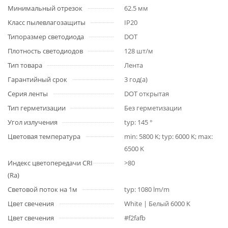
Минимальный отрезок
62.5 мм
Класс пылевлагозащиты
IP20
Типоразмер светодиода
DOT
Плотность светодиодов
128 шт/м
Тип товара
Лента
Гарантийный срок
3 год(а)
Серия ленты
DOT открытая
Тип герметизации
Без герметизации
Угол излучения
typ: 145 °
Цветовая температура
min: 5800 K; typ: 6000 K; max:
6500 K
Индекс цветопередачи CRI
>80
(Ra)
Световой поток на 1м
typ: 1080 lm/m
Цвет свечения
White | Белый 6000 K
Цвет свечения
#f2fafb