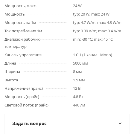
Мощность, макс.
24 W
Мощность
typ: 20 W; max: 24 W
Мощность на 1м
typ: 4.7 W/m; max: 4.8 W/m
Ток потребления 1м
typ: 0.39 A/m; max: 0.4 A/m
Диапазон рабочих
min: -30 °C; max: 45 °C
температур
Каналы управления
1 CH (1 канал - Mono)
Длина
5000 мм
Ширина
8 мм
Высота
1.5 мм
Напряжение (прайс)
12 В
Мощность (прайс)
4.8 Вт
Световой поток (прайс)
440 лм
Задать вопрос