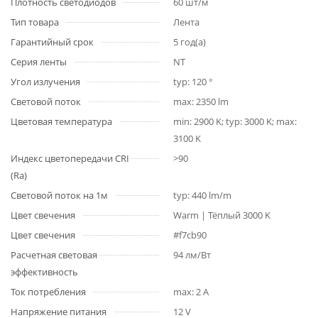
Плотность светодиодов
60 шт/м
Тип товара
Лента
Гарантийный срок
5 год(а)
Серия ленты
NT
Угол излучения
typ: 120 °
Световой поток
max: 2350 lm
Цветовая температура
min: 2900 K; typ: 3000 K; max:
3100 K
Индекс цветопередачи CRI
>90
(Ra)
Световой поток на 1м
typ: 440 lm/m
Цвет свечения
Warm | Тёплый 3000 K
Цвет свечения
#f7cb90
Расчетная световая
94 лм/Вт
эффективность
Ток потребления
max: 2 A
Напряжение питания
12 V