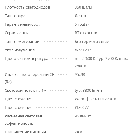
Плотность светодиодов
350 шт/м
Тип товара
Лента
Гарантийный срок
5 год(а)
Серия ленты
RT открытая
Тип герметизации
Без герметизации
Угол излучения
typ: 120 °
Цветовая температура
min: 2600 K; typ: 2700 K; max:
2800 K
Индекс цветопередачи CRI
95..98
(Ra)
Световой поток на 1м
typ: 3300 lm/m
Цвет свечения
Warm | Тёплый 2700 K
Цвет свечения
#f8c077
Расчетная световая
96 лм/Вт
эффективность
Напряжение питания
24 V