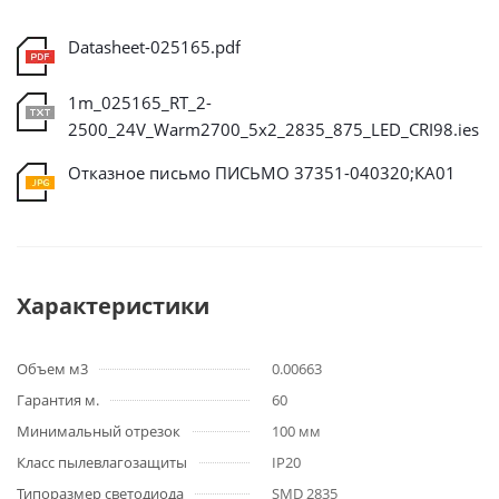
Datasheet-025165.pdf
1m_025165_RT_2-
2500_24V_Warm2700_5x2_2835_875_LED_CRI98.ies
Отказное письмо ПИСЬМО 37351-040320;КА01
Характеристики
Объем м3
0.00663
Гарантия м.
60
Минимальный отрезок
100 мм
Класс пылевлагозащиты
IP20
Типоразмер светодиода
SMD 2835