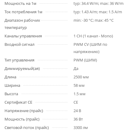
Мощность на 1м
typ: 34.4 W/m; max: 36 W/m
Ток потребления 1м
typ: 1.43 A/m; max: 1.5 A/m
Диапазон рабочих
min: -30 °C; max: 45 °C
температур
Каналы управления
1 CH (1 канал - Mono)
Входной сигнал
PWM СV (ШИМ по
напряжению)
Тип управления
PWM (ШИМ)
Диммируемый(ая)
Да
Длина
2500 мм
Ширина
58 мм
Высота
1.5 мм
Сертификат CE
CE
Напряжение (прайс)
24 В
Мощность (прайс)
36 Вт
Световой поток (прайс)
3300 лм