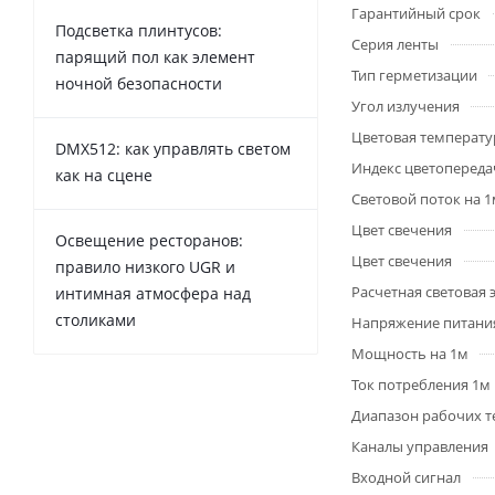
Гарантийный срок
Подсветка плинтусов:
Серия ленты
парящий пол как элемент
Тип герметизации
ночной безопасности
Угол излучения
Цветовая температу
DMX512: как управлять светом
Индекс цветопередач
как на сцене
Световой поток на 
Цвет свечения
Освещение ресторанов:
Цвет свечения
правило низкого UGR и
Расчетная световая
интимная атмосфера над
столиками
Напряжение питани
Мощность на 1м
Ток потребления 1м
Диапазон рабочих т
Каналы управления
Входной сигнал