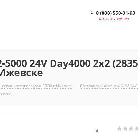
8 (800) 550-31-93
Заказать звонок
000 24V Day4000 2x2 (2835, 9
в Ижевске
сокая цветопередача CRI98 в Ижевске
-
Светодиодные ленты A196 24V
Ижевске