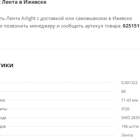
ht Лента в Ижевске
ть Лента Arlight с доставкой или самовывозом в Ижевске
но позвонить менеджеру и сообщить артикул товара:
025151
тики
0.001322
60
зок
71.43 мм
щиты
IP20
ода
SMD 2835
дов
196 шт/м
Лента