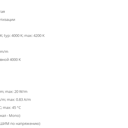
тая
етизации
K; typ: 4000 K; max: 4200 K
 lm/m
вной 4000 K
/m; max: 20 W/m
A/m; max: 0.83 A/m
C; max: 45 °C
анал - Mono)
(ШИМ по напряжению)