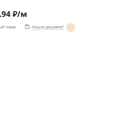
.94
₽
/м
ый товар
Нашли дешевле?