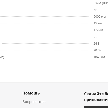
PWM (Ш
Да
5000 мм
15 мм
1.5 мм
CE
24 В
20 Вт
йс)
1840 лм
Помощь
Скачайте б
приложен
Вопрос-ответ