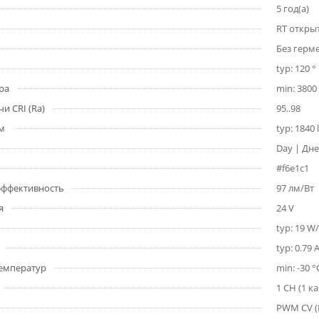
5 год(а)
RT откры
Без герм
typ: 120 °
ра
min: 3800 
и CRI (Ra)
95..98
1м
typ: 1840
Day | Дне
#f6e1c1
 эффективность
97 лм/Вт
я
24 V
typ: 19 W
typ: 0.79 
емператур
min: -30 °
1 CH (1 к
PWM СV 