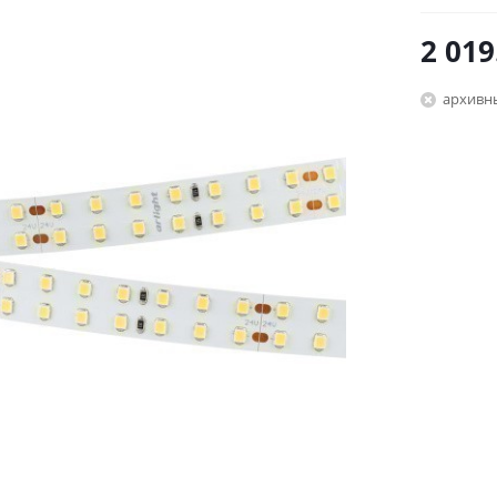
2 019
архивн