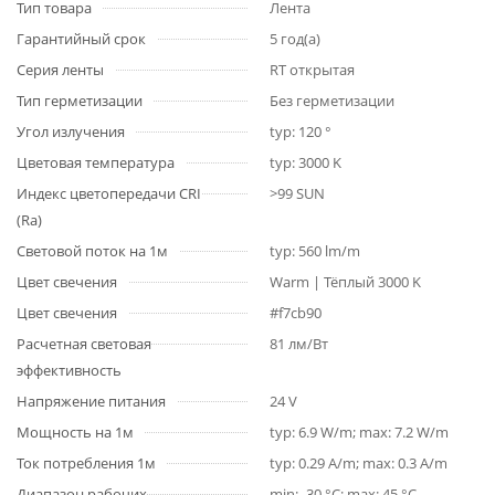
Тип товара
Лента
Гарантийный срок
5 год(а)
Серия ленты
RT открытая
Тип герметизации
Без герметизации
Угол излучения
typ: 120 °
Цветовая температура
typ: 3000 K
Индекс цветопередачи CRI
>99 SUN
(Ra)
Световой поток на 1м
typ: 560 lm/m
Цвет свечения
Warm | Тёплый 3000 K
Цвет свечения
#f7cb90
Расчетная световая
81 лм/Вт
эффективность
Напряжение питания
24 V
Мощность на 1м
typ: 6.9 W/m; max: 7.2 W/m
Ток потребления 1м
typ: 0.29 A/m; max: 0.3 A/m
Диапазон рабочих
min: -30 °C; max: 45 °C