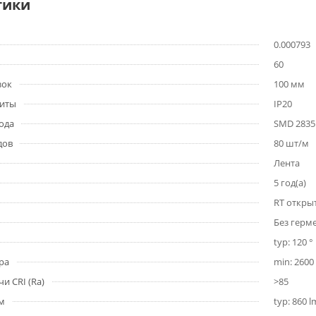
тики
0.000793
60
зок
100 мм
щиты
IP20
ода
SMD 2835
дов
80 шт/м
Лента
5 год(а)
RT откры
Без герм
typ: 120 °
ра
min: 2600 
и CRI (Ra)
>85
1м
typ: 860 