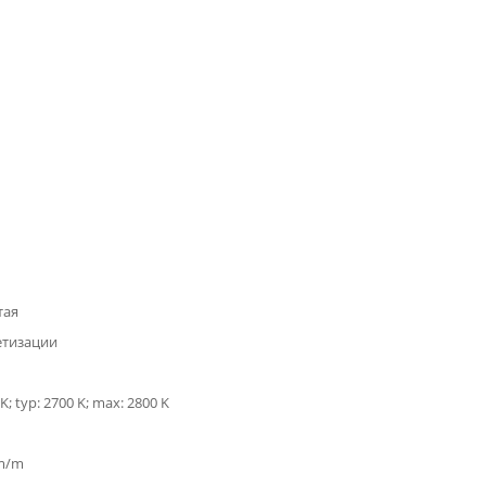
тая
етизации
K; typ: 2700 K; max: 2800 K
lm/m