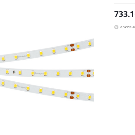
733.1
архивн