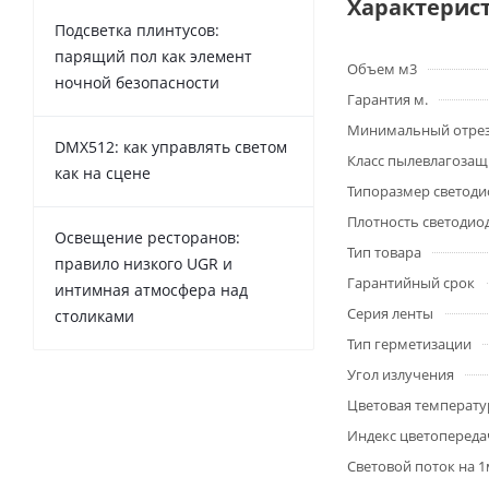
Характерис
Подсветка плинтусов:
парящий пол как элемент
Объем м3
ночной безопасности
Гарантия м.
Минимальный отре
DMX512: как управлять светом
Класс пылевлагоза
как на сцене
Типоразмер светоди
Плотность светодио
Освещение ресторанов:
Тип товара
правило низкого UGR и
Гарантийный срок
интимная атмосфера над
Серия ленты
столиками
Тип герметизации
Угол излучения
Цветовая температу
Индекс цветопередач
Световой поток на 