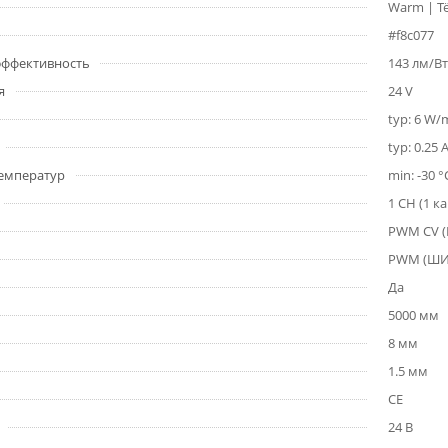
Warm | Т
#f8c077
 эффективность
143 лм/Вт
я
24 V
typ: 6 W/
typ: 0.25 
емператур
min: -30 °
1 CH (1 к
PWM СV 
PWM (Ш
Да
5000 мм
8 мм
1.5 мм
CE
24 В