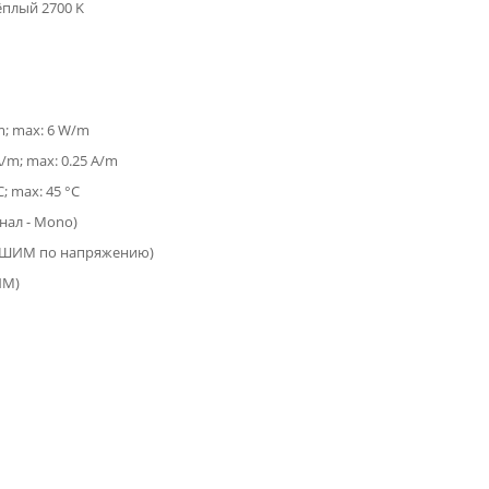
ёплый 2700 K
m; max: 6 W/m
A/m; max: 0.25 A/m
C; max: 45 °C
анал - Mono)
(ШИМ по напряжению)
ИМ)