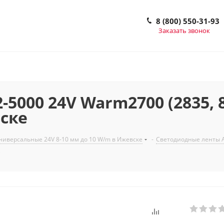
8 (800) 550-31-93
Заказать звонок
5000 24V Warm2700 (2835, 80
вске
иверсальные 24V 8-10 мм до 10 W/m в Ижевске
-
Светодиодные ленты A
е