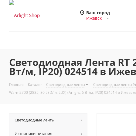
Ваш город
Ижевск
Светодиодная Лента RT 2-
Вт/м, IP20) 024514 в Иже
Главная
-
Каталог
-
Светодиодные ленты
-
Светодиодные ленты Ун
Warm2700 (2835, 80 LED/m, LUX) (Arlight, 6 Вт/м, IP20) 024514 в Ижевск
Светодиодные ленты
Источники питания