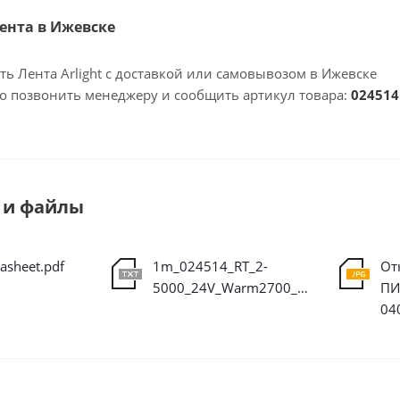
Лента в Ижевске
ть Лента Arlight с доставкой или самовывозом в Ижевске
но позвонить менеджеру и сообщить артикул товара:
024514
 и файлы
asheet.pdf
1m_024514_RT_2-
От
5000_24V_Warm2700_2835_80_LEDm_LUX.ies
ПИ
04