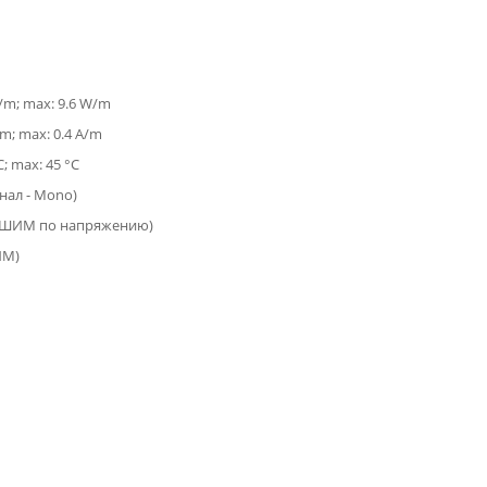
W/m; max: 9.6 W/m
/m; max: 0.4 A/m
C; max: 45 °C
анал - Mono)
(ШИМ по напряжению)
ИМ)