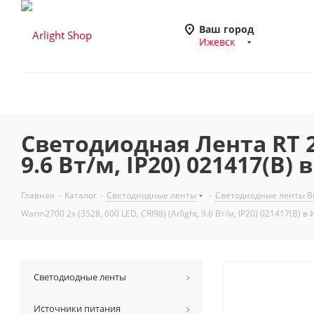
Ваш город
Ижевск
Светодиодная Лента RT 2-5
9.6 Вт/м, IP20) 021417(B)
Главная
-
Каталог
-
Светодиодные ленты
-
Светодиодные ленты Вы
Warm2700 2x (3528, 600 LED, CRI98) (Arlight, 9.6 Вт/м, IP20) 021417(B) в
Светодиодные ленты
Источники питания