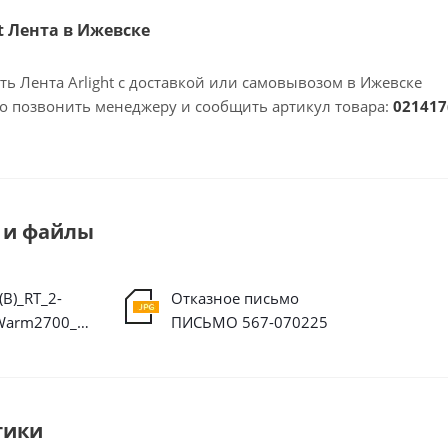
ht Лента в Ижевске
ть Лента Arlight с доставкой или самовывозом в Ижевске
но позвонить менеджеру и сообщить артикул товара:
021417
 и файлы
B)_RT_2-
Отказное письмо
5000_24V_Warm2700_2x_3528_600_LED_CRI98.ies
ПИСЬМО 567-070225
тики