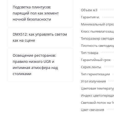
Подсветка плинтусов:
Объем м3
парящий пол как элемент
Гарантия м.
ночной безопасности
Минимальный отре
Класс пылевлагоза
DMX512: как управлять светом
Типоразмер светоди
как на сцене
Плотность светодио
Тип товара
Освещение ресторанов:
Гарантийный срок
правило низкого UGR и
Серия ленты
интимная атмосфера над
столиками
Тип герметизации
Угол излучения
Цветовая температу
Индекс цветопередач
Световой поток на 
Цвет свечения