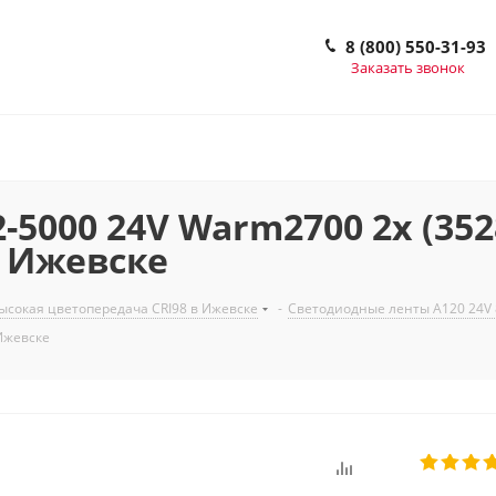
8 (800) 550-31-93
Заказать звонок
000 24V Warm2700 2x (3528, 
 в Ижевске
сокая цветопередача CRI98 в Ижевске
-
Светодиодные ленты A120 24V 
 Ижевске