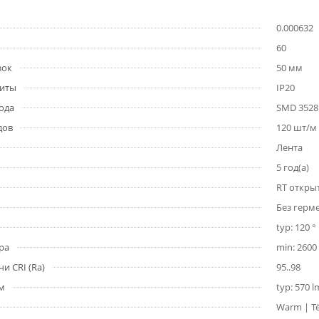
0.000632
60
зок
50 мм
щиты
IP20
ода
SMD 3528
дов
120 шт/м
Лента
5 год(а)
RT откры
Без герм
typ: 120 °
ра
min: 2600 
и CRI (Ra)
95..98
1м
typ: 570 
Warm | Т