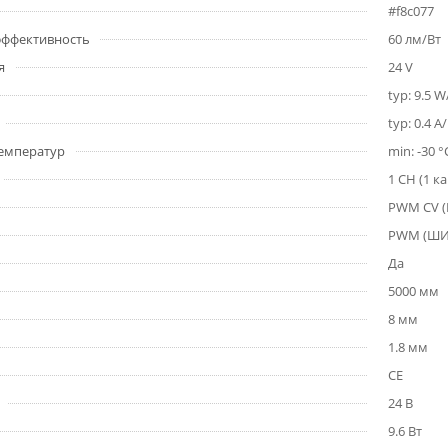
#f8c077
 эффективность
60 лм/Вт
я
24 V
typ: 9.5 
typ: 0.4 A
емператур
min: -30 °
1 CH (1 к
PWM СV 
PWM (Ш
Да
5000 мм
8 мм
1.8 мм
CE
24 В
9.6 Вт