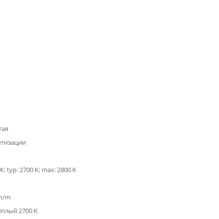
тая
етизации
K; typ: 2700 K; max: 2800 K
lm/m
ёплый 2700 K