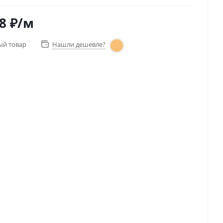
8
₽
/м
ый товар
Нашли дешевле?