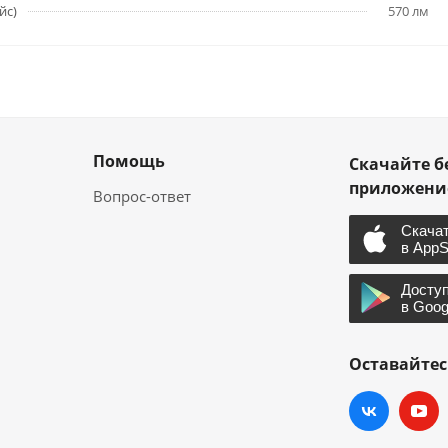
йс)
570 лм
Помощь
Скачайте б
приложен
Вопрос-ответ
Оставайтес