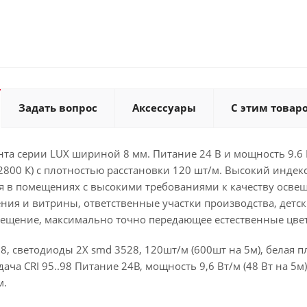
Задать вопрос
Аксессуары
С этим товар
та серии LUX шириной 8 мм. Питание 24 В и мощность 9.6 
 2800 К) с плотностью расстановки 120 шт/м. Высокий индек
я в помещениях с высокими требованиями к качеству освещ
ия и витрины, ответственные участки производства, детски
вещение, максимально точно передающее естественные цвет
98, светодиоды 2X smd 3528, 120шт/м (600шт на 5м), белая 
ача CRI 95..98 Питание 24В, мощность 9,6 Вт/м (48 Вт на 5м
м.