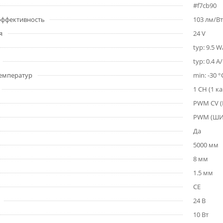
#f7cb90
 эффективность
103 лм/Вт
я
24 V
typ: 9.5 
typ: 0.4 A
емператур
min: -30 °
1 CH (1 к
PWM СV 
PWM (Ш
Да
5000 мм
8 мм
1.5 мм
CE
24 В
10 Вт