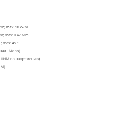
W/m; max: 10 W/m
/m; max: 0.42 A/m
C; max: 45 °C
анал - Mono)
(ШИМ по напряжению)
ИМ)