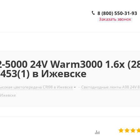
8 (800) 550-31-93
Заказать звонок
5000 24V Warm3000 1.6x (283
21453(1) в Ижевске
сокая цветопередача CRI98 в Ижевске
-
Светодиодные ленты A98 24V 
в Ижевске