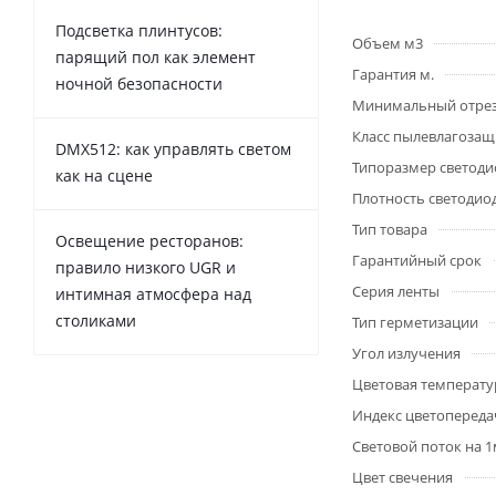
Подсветка плинтусов:
Объем м3
парящий пол как элемент
Гарантия м.
ночной безопасности
Минимальный отре
Класс пылевлагоза
DMX512: как управлять светом
Типоразмер светоди
как на сцене
Плотность светодио
Тип товара
Освещение ресторанов:
Гарантийный срок
правило низкого UGR и
Серия ленты
интимная атмосфера над
столиками
Тип герметизации
Угол излучения
Цветовая температу
Индекс цветопередач
Световой поток на 
Цвет свечения