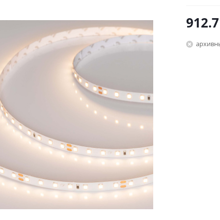
912.7
архивн