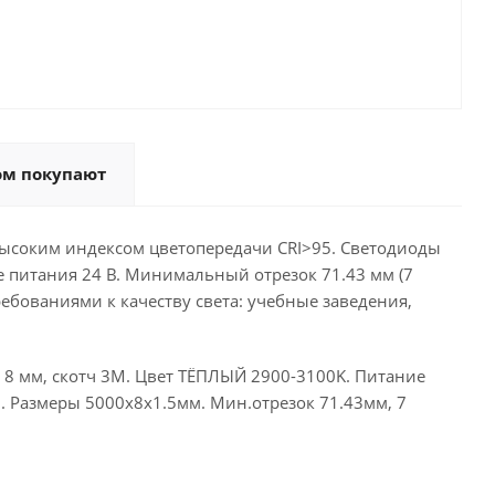
ом покупают
высоким индексом цветопередачи CRI>95. Светодиоды
ие питания 24 В. Минимальный отрезок 71.43 мм (7
бованиями к качеству света: учебные заведения,
та 8 мм, скотч 3М. Цвет ТЁПЛЫЙ 2900-3100K. Питание
95. Размеры 5000х8x1.5мм. Мин.отрезок 71.43мм, 7