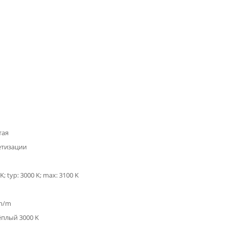
тая
етизации
K; typ: 3000 K; max: 3100 K
lm/m
ёплый 3000 K