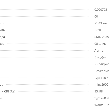
0.000793
60
зок
71.43 мм
щиты
IP20
ода
SMD 2835
дов
98 шт/м
Лента
5 год(а)
RT откры
Без герм
typ: 120 °
ра
min: 2900 
и CRI (Ra)
95..98
1м
typ: 980 
Warm | Т