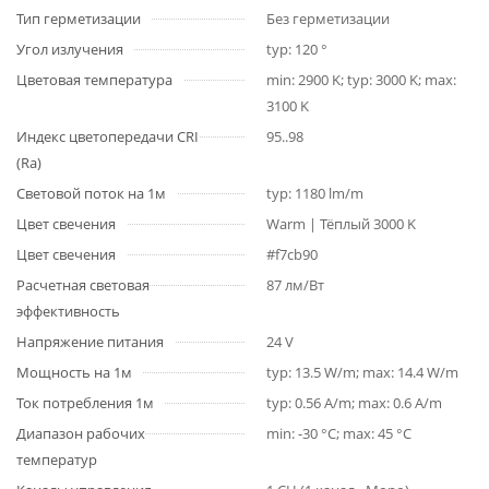
Тип герметизации
Без герметизации
Угол излучения
typ: 120 °
Цветовая температура
min: 2900 K; typ: 3000 K; max:
3100 K
Индекс цветопередачи CRI
95..98
(Ra)
Световой поток на 1м
typ: 1180 lm/m
Цвет свечения
Warm | Тёплый 3000 K
Цвет свечения
#f7cb90
Расчетная световая
87 лм/Вт
эффективность
Напряжение питания
24 V
Мощность на 1м
typ: 13.5 W/m; max: 14.4 W/m
Ток потребления 1м
typ: 0.56 A/m; max: 0.6 A/m
Диапазон рабочих
min: -30 °C; max: 45 °C
температур