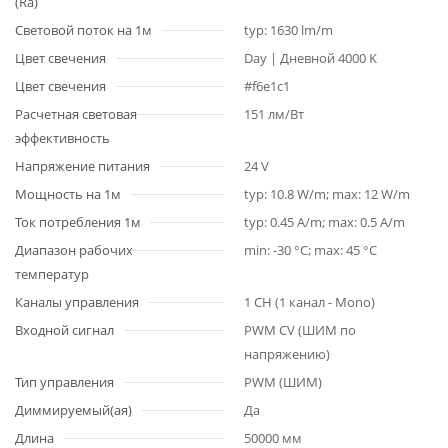
(Ra)
Световой поток на 1м
typ: 1630 lm/m
Цвет свечения
Day | Дневной 4000 K
Цвет свечения
#f6e1c1
Расчетная световая
151 лм/Вт
эффективность
Напряжение питания
24 V
Мощность на 1м
typ: 10.8 W/m; max: 12 W/m
Ток потребления 1м
typ: 0.45 A/m; max: 0.5 A/m
Диапазон рабочих
min: -30 °C; max: 45 °C
температур
Каналы управления
1 CH (1 канал - Mono)
Входной сигнал
PWM СV (ШИМ по
напряжению)
Тип управления
PWM (ШИМ)
Диммируемый(ая)
Да
Длина
50000 мм