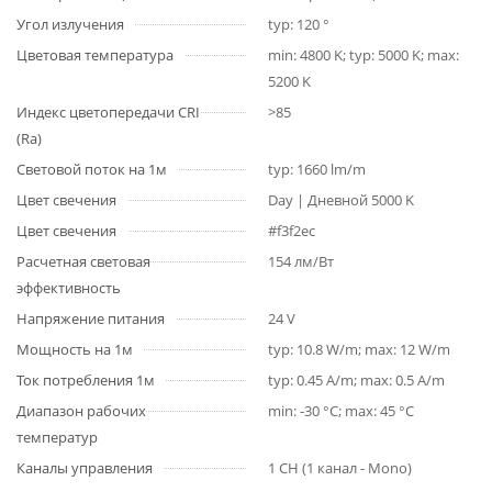
Угол излучения
typ: 120 °
Цветовая температура
min: 4800 K; typ: 5000 K; max:
5200 K
Индекс цветопередачи CRI
>85
(Ra)
Световой поток на 1м
typ: 1660 lm/m
Цвет свечения
Day | Дневной 5000 K
Цвет свечения
#f3f2ec
Расчетная световая
154 лм/Вт
эффективность
Напряжение питания
24 V
Мощность на 1м
typ: 10.8 W/m; max: 12 W/m
Ток потребления 1м
typ: 0.45 A/m; max: 0.5 A/m
Диапазон рабочих
min: -30 °C; max: 45 °C
температур
Каналы управления
1 CH (1 канал - Mono)