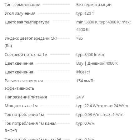
Тип герметизации
Без герметизации
Угол излучения
typ: 120 °
Цветовая температура
min: 3800 K; typ: 4000 K; max:
4200 K
Индекс цветопередачи CRI
>85
(Ra)
Световой поток на 1м
typ: 3450 lm/m
Цвет свечения
Day | Дневной 4000 K
Цвет свечения
#f6e1c1
Расчетная световая
154 лм/Вт
эффективность
Напряжение питания
24 V
Мощность на 1м
typ: 22.4 W/m; max: 24 W/m
Ток потребления 1м
typ: 0.93 A/m; max: 1 A/m
Ток потребления 1м канал
typ: 0 А/м
R=G=B
Ток потребления 1м канал W
typ: 0 А/м