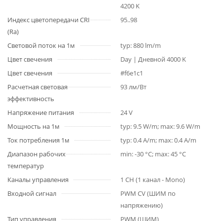
4200 K
Индекс цветопередачи CRI
95..98
(Ra)
Световой поток на 1м
typ: 880 lm/m
Цвет свечения
Day | Дневной 4000 K
Цвет свечения
#f6e1c1
Расчетная световая
93 лм/Вт
эффективность
Напряжение питания
24 V
Мощность на 1м
typ: 9.5 W/m; max: 9.6 W/m
Ток потребления 1м
typ: 0.4 A/m; max: 0.4 A/m
Диапазон рабочих
min: -30 °C; max: 45 °C
температур
Каналы управления
1 CH (1 канал - Mono)
Входной сигнал
PWM СV (ШИМ по
напряжению)
Тип управления
PWM (ШИМ)