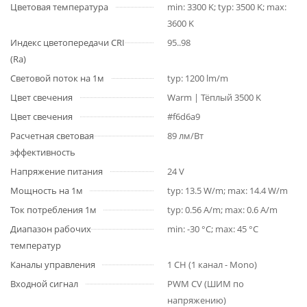
Цветовая температура
min: 3300 K; typ: 3500 K; max:
3600 K
Индекс цветопередачи CRI
95..98
(Ra)
Световой поток на 1м
typ: 1200 lm/m
Цвет свечения
Warm | Тёплый 3500 K
Цвет свечения
#f6d6a9
Расчетная световая
89 лм/Вт
эффективность
Напряжение питания
24 V
Мощность на 1м
typ: 13.5 W/m; max: 14.4 W/m
Ток потребления 1м
typ: 0.56 A/m; max: 0.6 A/m
Диапазон рабочих
min: -30 °C; max: 45 °C
температур
Каналы управления
1 CH (1 канал - Mono)
Входной сигнал
PWM СV (ШИМ по
напряжению)