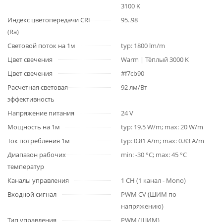
3100 K
Индекс цветопередачи CRI
95..98
(Ra)
Световой поток на 1м
typ: 1800 lm/m
Цвет свечения
Warm | Тёплый 3000 K
Цвет свечения
#f7cb90
Расчетная световая
92 лм/Вт
эффективность
Напряжение питания
24 V
Мощность на 1м
typ: 19.5 W/m; max: 20 W/m
Ток потребления 1м
typ: 0.81 A/m; max: 0.83 A/m
Диапазон рабочих
min: -30 °C; max: 45 °C
температур
Каналы управления
1 CH (1 канал - Mono)
Входной сигнал
PWM СV (ШИМ по
напряжению)
Тип управления
PWM (ШИМ)