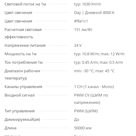
Световой поток на 1м
typ: 1630 lm/m
Цвет свечения
Day | Дневной 4000 K
Цвет свечения
#f6e1c1
Расчетная световая
151 лм/Вт
эффективность
Напряжение питания
24 V
Мощность на 1м
typ: 10.8 W/m; max: 12 W/m
Ток потребления 1м
typ: 0.45 A/m; max: 0.5 A/m
Диапазон рабочих
min: -30 °C; max: 45 °C
температур
Каналы управления
1 CH (1 канал - Mono)
Входной сигнал
PWM СV (ШИМ по
напряжению)
Тип управления
PWM (ШИМ)
Диммируемый(ая)
Да
Длина
50000 мм