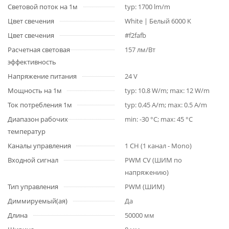
Световой поток на 1м
typ: 1700 lm/m
Цвет свечения
White | Белый 6000 K
Цвет свечения
#f2fafb
Расчетная световая
157 лм/Вт
эффективность
Напряжение питания
24 V
Мощность на 1м
typ: 10.8 W/m; max: 12 W/m
Ток потребления 1м
typ: 0.45 A/m; max: 0.5 A/m
Диапазон рабочих
min: -30 °C; max: 45 °C
температур
Каналы управления
1 CH (1 канал - Mono)
Входной сигнал
PWM СV (ШИМ по
напряжению)
Тип управления
PWM (ШИМ)
Диммируемый(ая)
Да
Длина
50000 мм